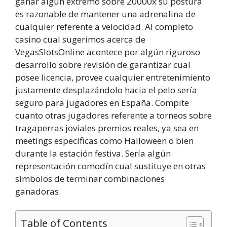
ganar algún extremo sobre 20000x su postura
es razonable de mantener una adrenalina de
cualquier referente a velocidad.
Al completo
casino cual sugerimos acerca de
VegasSlotsOnline acontece por algún riguroso
desarrollo sobre revisión de garantizar cual
posee licencia, provee cualquier entretenimiento
justamente desplazándolo hacia el pelo serí­a
seguro para jugadores en España. Compite
cuanto otras jugadores referente a torneos sobre
tragaperras joviales premios reales, ya sea en
meetings específicas como Halloween o bien
durante la estación festiva. Serí­a algún
representación comodín cual sustituye en otras
símbolos de terminar combinaciones
ganadoras.
Table of Contents