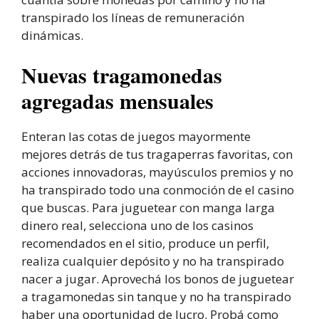
transpirado los líneas de remuneración
dinámicas.
Nuevas tragamonedas
agregadas mensuales
Enteran las cotas de juegos mayormente
mejores detrás de tus tragaperras favoritas, con
acciones innovadoras, mayúsculos premios y no
ha transpirado todo una conmoción de el casino
que buscas. Para juguetear con manga larga
dinero real, selecciona uno de los casinos
recomendados en el sitio, produce un perfil,
realiza cualquier depósito y no ha transpirado
nacer a jugar. Aprovechá los bonos de juguetear
a tragamonedas sin tanque y no ha transpirado
haber una oportunidad de lucro. Probá como