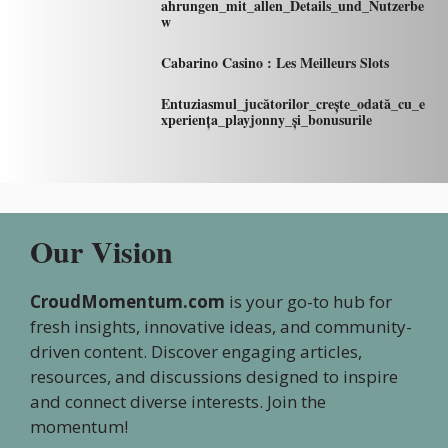
ahrungen_mit_allen_Details_und_Nutzerbe
w
Cabarino Casino : Les Meilleurs Slots
Entuziasmul_jucătorilor_crește_odată_cu_e
xperiența_playjonny_și_bonusurile
Our Vision
CroudMomentum.com
is your go-to hub for
fresh insights, innovative ideas, and community-
driven content. Discover engaging articles,
resources, and discussions designed to inspire
and connect diverse interests. Join the
momentum!