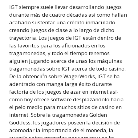
IGT siempre suele llevar desarrollando juegos
durante más de cuatro décadas así­ como hallan
acabado sustentar una crédito inmaculado
creando juegos de clase a lo largo de dicho
trayectoria. Los juegos de IGT están dentro de
las favoritos para los aficionados en los
tragamonedas, y todo el tiempo tenemos
alguien jugando acerca de unas los máquinas
tragamonedas sobre IGT acerca de todo casino.
De la obtencií³n sobre WagerWorks, IGT se ha
adentrado con manga larga éxito durante
factoría de los juegos de azar en internet así­
como hoy ofrece software desplazándolo hacia
el pelo medio para muchos sitios de casino en
internet. Sobre la tragamonedas Golden
Goddess, los jugadores poseen la decisión de
acomodar la importancia de el moneda, la
cuantía sobre monedas por camino y no ha