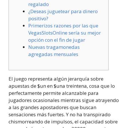
regalado
¿Deseas juguetear para dinero
positivo?
Primerizos razones por las que
VegasSlotsOnline serí­a su mejor
opción con el fin de jugar
Nuevas tragamonedas
agregadas mensuales
El juego representa algún jerarquía sobre
apuestas de $un en $una treintena, cosa que lo
perfectamente permite alcanzable para
jugadores ocasionales mientras sigue atrayendo
a las grandes apostadores que buscan
sensaciones más fuertes. Y no ha transpirado
chismorreando de impulsos, el capacidad sobre