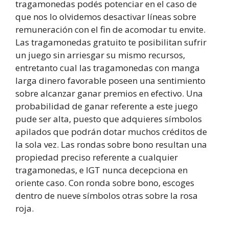
tragamonedas podés potenciar en el caso de
que nos lo olvidemos desactivar líneas sobre
remuneración con el fin de acomodar tu envite.
Las tragamonedas gratuito te posibilitan sufrir
un juego sin arriesgar su mismo recursos,
entretanto cual las tragamonedas con manga
larga dinero favorable poseen una sentimiento
sobre alcanzar ganar premios en efectivo. Una
probabilidad de ganar referente a este juego
pude ser alta, puesto que adquieres símbolos
apilados que podrán dotar muchos créditos de
la sola vez. Las rondas sobre bono resultan una
propiedad preciso referente a cualquier
tragamonedas, e IGT nunca decepciona en
oriente caso. Con ronda sobre bono, escoges
dentro de nueve símbolos otras sobre la rosa
roja.