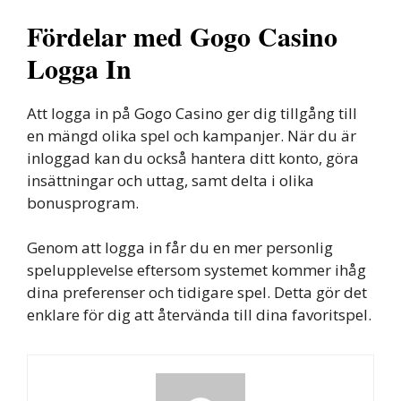
Fördelar med Gogo Casino
Logga In
Att logga in på Gogo Casino ger dig tillgång till
en mängd olika spel och kampanjer. När du är
inloggad kan du också hantera ditt konto, göra
insättningar och uttag, samt delta i olika
bonusprogram.
Genom att logga in får du en mer personlig
spelupplevelse eftersom systemet kommer ihåg
dina preferenser och tidigare spel. Detta gör det
enklare för dig att återvända till dina favoritspel.