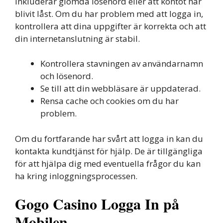
inkluderar glömda lösenord eller att kontot har
blivit låst. Om du har problem med att logga in,
kontrollera att dina uppgifter är korrekta och att
din internetanslutning är stabil.
Kontrollera stavningen av användarnamn
och lösenord.
Se till att din webbläsare är uppdaterad.
Rensa cache och cookies om du har
problem.
Om du fortfarande har svårt att logga in kan du
kontakta kundtjänst för hjälp. De är tillgängliga
för att hjälpa dig med eventuella frågor du kan
ha kring inloggningsprocessen.
Gogo Casino Logga In på
Mobilen