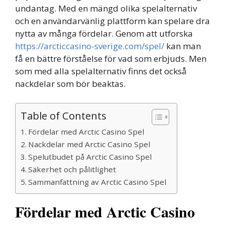
undantag. Med en mängd olika spelalternativ
och en användarvänlig plattform kan spelare dra
nytta av många fördelar. Genom att utforska
https://arcticcasino-sverige.com/spel/
kan man
få en bättre förståelse för vad som erbjuds. Men
som med alla spelalternativ finns det också
nackdelar som bör beaktas.
Table of Contents
Fördelar med Arctic Casino Spel
Nackdelar med Arctic Casino Spel
Spelutbudet på Arctic Casino Spel
Säkerhet och pålitlighet
Sammanfattning av Arctic Casino Spel
Fördelar med Arctic Casino