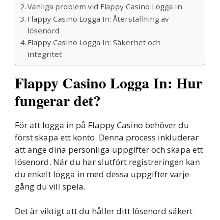
Vanliga problem vid Flappy Casino Logga In
Flappy Casino Logga In: Återställning av
lösenord
Flappy Casino Logga In: Säkerhet och
integritet
Flappy Casino Logga In: Hur
fungerar det?
För att logga in på Flappy Casino behöver du
först skapa ett konto. Denna process inkluderar
att ange dina personliga uppgifter och skapa ett
lösenord. När du har slutfört registreringen kan
du enkelt logga in med dessa uppgifter varje
gång du vill spela.
Det är viktigt att du håller ditt lösenord säkert