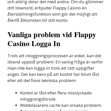
och aldrig delar det med andra. Om du glömmer
ditt lösenord, erbjuder Flappy Casino en
återställningsfunktion som gör det möjligt att
återfå åtkomsten till ditt konto.
Vanliga problem vid Flappy
Casino Logga In
Trots att inloggningsprocessen är enkel, kan det
ibland uppstå problem. En vanlig fråga är varför
man inte kan logga in trots att rätt uppgifter
anges. Det kan bero på att kontot har blivit låst
eller att det finns tekniska problem.
Kontot är låst efter flera misslyckade
inloggningsförsök.
Webbläsarens cache kan orsaka problem.