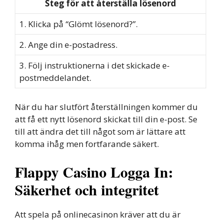
Steg för att återställa lösenord
1. Klicka på “Glömt lösenord?”.
2. Ange din e-postadress.
3. Följ instruktionerna i det skickade e-
postmeddelandet.
När du har slutfört återställningen kommer du
att få ett nytt lösenord skickat till din e-post. Se
till att ändra det till något som är lättare att
komma ihåg men fortfarande säkert.
Flappy Casino Logga In:
Säkerhet och integritet
Att spela på onlinecasinon kräver att du är