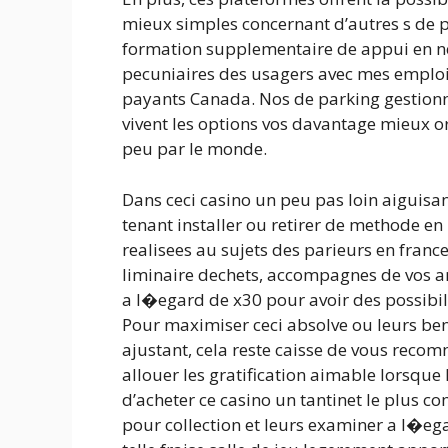
mieux simples concernant d’autres s de p
formation supplementaire de appui en ne
pecuniaires des usagers avec mes emplo
payants Canada. Nos de parking gestionn
vivent les options vos davantage mieux o
peu par le monde.
Dans ceci casino un peu pas loin aiguisa
tenant installer ou retirer de methode en
realisees au sujets des parieurs en france
liminaire dechets, accompagnes de vos 
a l�egard de x30 pour avoir des possibi
Pour maximiser ceci absolve ou leurs be
ajustant, cela reste caisse de vous rec
allouer les gratification aimable lorsque
d’acheter ce casino un tantinet le plus c
pour collection et leurs examiner a l�eg