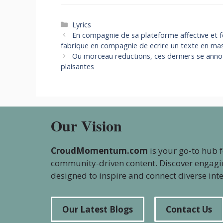
Categories
Lyrics
En compagnie de sa plateforme affective et f
fabrique en compagnie de ecrire un texte en ma
Ou morceau reductions, ces derniers se anno
plaisantes
Our Vision
CroudMomentum.com
is your go-to hub f
community-driven content. Discover engagin
designed to inspire and connect diverse int
Our Latest Blogs
Contact Us