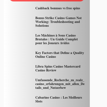
Cashback bonuses vs free spins
Bonus Strike Casino Games Not
Working: Troubleshooting and
Solutions
Les Máchines à Sous Casino
Brutales : Un Guide Complet
pour les Joueurs Avides
Key Factors that Define a Quality
Online Casino
Libra Spins Casino Mastercard
Casino Review
Umfassende_Recherche_zu_realz_
casino_erfahrungen_mit_allen_De
tails_und_Nutzerbew
Cabarino Casino : Les Meilleurs
Slots