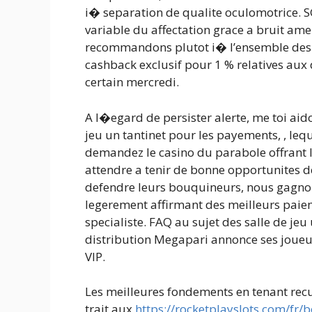
i� separation de qualite oculomotrice. SG
variable du affectation grace a bruit am
recommandons plutot i� l’ensemble des o
cashback exclusif pour 1 % relatives aux 
certain mercredi.
A l�egard de persister alerte, me toi ai
jeu un tantinet pour les payements, , le
demandez le casino du parabole offrant l
attendre a tenir de bonne opportunites d
defendre leurs bouquineurs, nous gagnons
legerement affirmant des meilleurs paieme
specialiste. FAQ au sujet des salle de je
distribution Megapari annonce ses joueurs
VIP.
Les meilleures fondements en tenant recul
trait aux
https://rocketplayslots.com/fr/