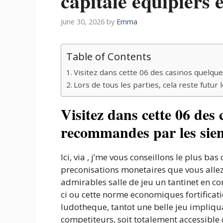
capitale equipiers 
June 30, 2026
by
Emma
Table of Contents
Visitez dans cette 06 des casinos quelq
Lors de tous les parties, cela reste futur
Visitez dans cette 06 des
recommandes par les sie
Ici, via , j’me vous conseillons le plus ba
preconisations monetaires que vous allez p
admirables salle de jeu un tantinet en 
ci ou cette norme economiques fortificati
ludotheque, tantot une belle jeu impliquan
competiteurs, soit totalement accessible 