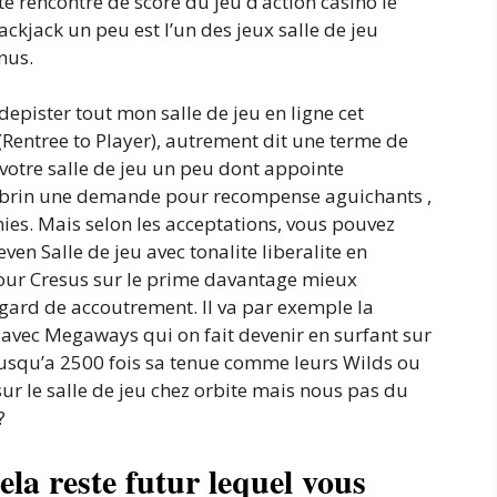
te rencontre de score du jeu d’action casino le
kjack un peu est l’un des jeux salle de jeu
nus.
epister tout mon salle de jeu en ligne cet
(Rentree to Player), autrement dit une terme de
votre salle de jeu un peu dont appointe
us brin une demande pour recompense aguichants ,
es. Mais selon les acceptations, vous pouvez
n Salle de jeu avec tonalite liberalite en
our Cresus sur le prime davantage mieux
egard de accoutrement. Il va par exemple la
avec Megaways qui on fait devenir en surfant sur
 jusqu’a 2500 fois sa tenue comme leurs Wilds ou
sur le salle de jeu chez orbite mais nous pas du
?
cela reste futur lequel vous