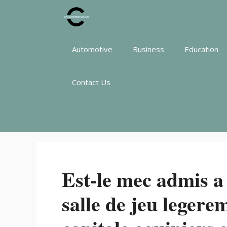
Skip
to
content
Automotive
Business
Education
Contact Us
Est-le mec admis a
salle de jeu legerem