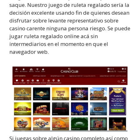
saque. Nuestro juego de ruleta regalado serí­a la
decisión excelente usando fin de quienes desean
disfrutar sobre levante representativo sobre
casino carente ninguna persona riesgo. Se puede
jugar ruleta regalado online acá sin
intermediarios en el momento en que el
navegador web.
Si juegas sobre algún casino completo así­ como