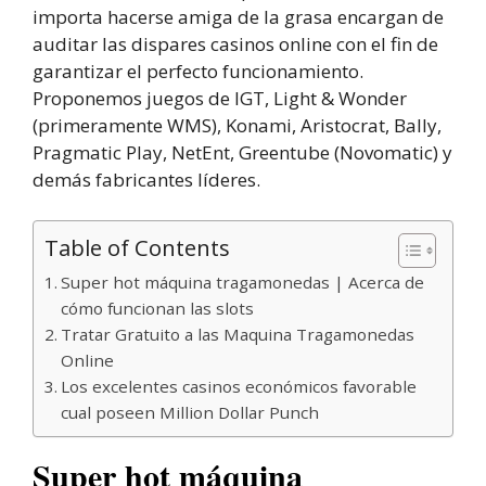
importa hacerse amiga de la grasa encargan de
auditar las dispares casinos online con el fin de
garantizar el perfecto funcionamiento.
Proponemos juegos de IGT, Light & Wonder
(primeramente WMS), Konami, Aristocrat, Bally,
Pragmatic Play, NetEnt, Greentube (Novomatic) y
demás fabricantes líderes.
Table of Contents
Super hot máquina tragamonedas | Acerca de
cómo funcionan las slots
Tratar Gratuito a las Maquina Tragamonedas
Online
Los excelentes casinos económicos favorable
cual poseen Million Dollar Punch
Super hot máquina