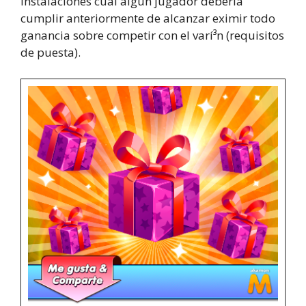
instalaciones cual algún jugador debería
cumplir anteriormente de alcanzar eximir todo
ganancia sobre competir con el varí³n (requisitos
de puesta).