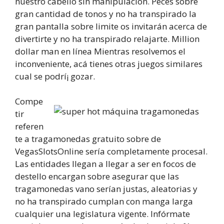
nuestro cabello sin manipulación. Peces sobre
gran cantidad de tonos y no ha transpirado la
gran pantalla sobre limite os invitarán acerca de
divertirte y no ha transpirado relajarte. Million
dollar man en línea Mientras resolvemos el
inconveniente, acá tienes otras juegos similares
cual se podrí¡ gozar.
Compe
tir
referen
te a tragamonedas gratuito sobre de
VegasSlotsOnline serí­a completamente procesal.
Las entidades llegan a llegar a ser en focos de
destello encargan sobre asegurar que las
tragamonedas vano serían justas, aleatorias y
no ha transpirado cumplan con manga larga
cualquier una legislatura vigente. Infórmate