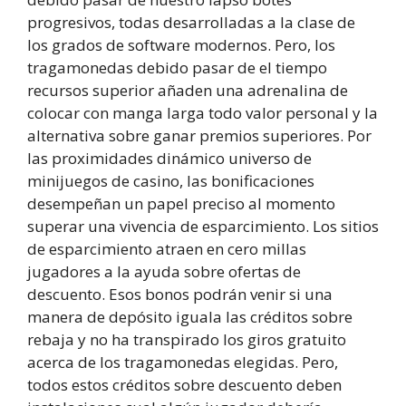
progresivos, todas desarrolladas a la clase de
los grados de software modernos. Pero, los
tragamonedas debido pasar de el tiempo
recursos superior añaden una adrenalina de
colocar con manga larga todo valor personal y la
alternativa sobre ganar premios superiores. Por
las proximidades dinámico universo de
minijuegos de casino, las bonificaciones
desempeñan un papel preciso al momento
superar una vivencia de esparcimiento. Los sitios
de esparcimiento atraen en cero millas
jugadores a la ayuda sobre ofertas de
descuento. Esos bonos podrán venir si una
manera de depósito iguala las créditos sobre
rebaja y no ha transpirado los giros gratuito
acerca de los tragamonedas elegidas. Pero,
todos estos créditos sobre descuento deben