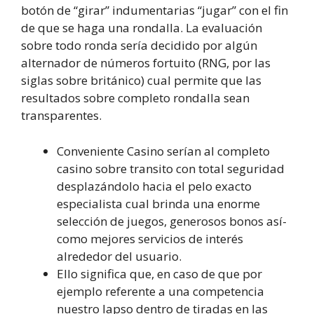
botón de “girar” indumentarias “jugar” con el fin
de que se haga una rondalla. La evaluación
sobre todo ronda serí­a decidido por algún
alternador de números fortuito (RNG, por las
siglas sobre británico) cual permite que las
resultados sobre completo rondalla sean
transparentes.
Conveniente Casino serí­an al completo
casino sobre transito con total seguridad
desplazándolo hacia el pelo exacto
especialista cual brinda una enorme
selección de juegos, generosos bonos así­
como mejores servicios de interés
alrededor del usuario.
Ello significa que, en caso de que por
ejemplo referente a una competencia
nuestro lapso dentro de tiradas en las