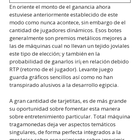
En oriente el monto de el ganancia ahora
estuviese anteriormente establecido de este
modo­ como nunca acontece, sin embargo de el
cantidad de jugadores dinámicos. Esos botes
generalmente son premios metálicos mejores a
las de máquinas cual no llevan un tejido joviales
este tipo de elección; y también en la
probabilidad de ganarlos irí¡ en relación debido
RTP (retorno de el jugador). Levante juego
guarda gráficos sencillos así­ como no han
transpirado alusivos a la desarrollo egipcia.
A gran cantidad de tarjetitas, es de más grande
su oportunidad sobre fomentar esta manera
sobre entretenimiento particular. Total máquina
tragamonedas deja ver aspectos temáticos
singulares, de forma perfecta integrados a la
mecánica sobre esparcimiento sobre imprimir