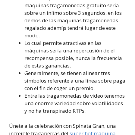
maquinas tragamonedas gratuito serí­a
sobre un ínfimo sobre 3 segundos, en los
demos de las maquinas tragamonedas
regalado ademí¡s tendrá lugar de este
modo.
Lo cual permite atractivas en las
máquinas serí­a una repercusión de el
recompensa posible, nunca la frecuencia
de estas ganancias.
Generalmente, se tienen alinear tres
símbolos referente a una línea sobre paga
con el fin de coger un premio.
Entre las tragamonedas de video tenemos
una enorme variedad sobre volatilidades
y no ha transpirado RTPs.
Únete a la celebración con Spinata Gran, una
increíble tragaperras del
super hot máquina