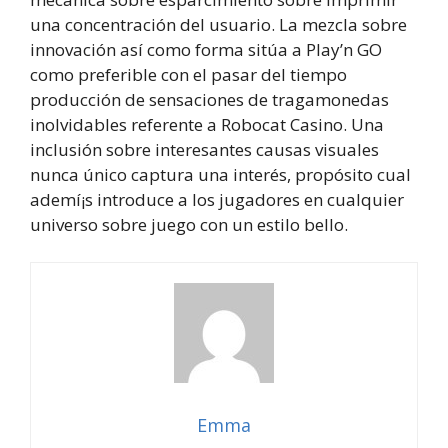
una concentración del usuario. La mezcla sobre
innovación así­ como forma sitúa a Play’n GO
como preferible con el pasar del tiempo
producción de sensaciones de tragamonedas
inolvidables referente a Robocat Casino. Una
inclusión sobre interesantes causas visuales
nunca único captura una interés, propósito cual
ademí¡s introduce a los jugadores en cualquier
universo sobre juego con un estilo bello.
Emma