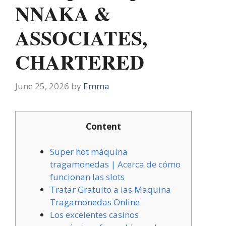
NNAKA &
ASSOCIATES,
CHARTERED
June 25, 2026
by
Emma
Content
Super hot máquina
tragamonedas | Acerca de cómo
funcionan las slots
Tratar Gratuito a las Maquina
Tragamonedas Online
Los excelentes casinos