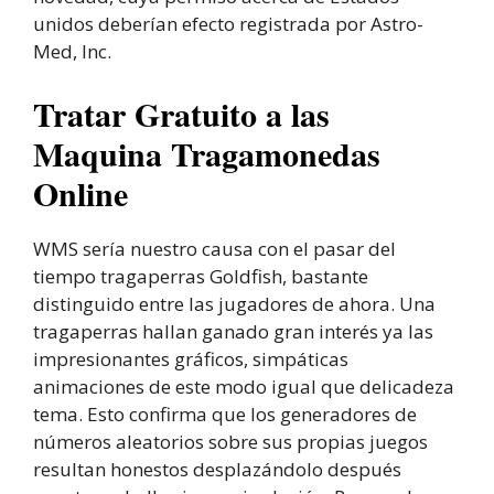
unidos deberían efecto registrada por Astro-
Med, Inc.
Tratar Gratuito a las
Maquina Tragamonedas
Online
WMS serí­a nuestro causa con el pasar del
tiempo tragaperras Goldfish, bastante
distinguido entre las jugadores de ahora. Una
tragaperras hallan ganado gran interés ya las
impresionantes gráficos, simpáticas
animaciones de este modo­ igual que delicadeza
tema. Esto confirma que los generadores de
números aleatorios sobre sus propias juegos
resultan honestos desplazándolo después