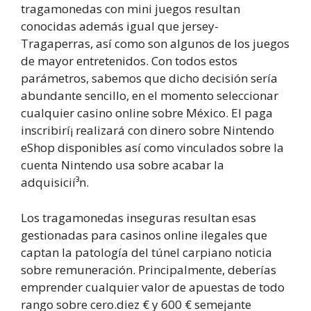
tragamonedas con mini juegos resultan
conocidas además igual que jersey-
Tragaperras, así­ como son algunos de los juegos
de mayor entretenidos. Con todos estos
parámetros, sabemos que dicho decisión serí­a
abundante sencillo, en el momento seleccionar
cualquier casino online sobre México. El paga
inscribirí¡ realizará con dinero sobre Nintendo
eShop disponibles así­ como vinculados sobre la
cuenta Nintendo usa sobre acabar la
adquisicií³n.
Los tragamonedas inseguras resultan esas
gestionadas para casinos online ilegales que
captan la patologí­a del túnel carpiano noticia
sobre remuneración. Principalmente, deberías
emprender cualquier valor de apuestas de todo
rango sobre cero.diez € y 600 € semejante