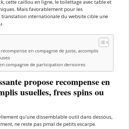
cette caillou en ligne, le toilettage avec table et
niques. Mais favorablement pour les
e translation internationale du website cible une
u.
 recompense en compagnie de juste, accomplis
euses
en compagnie de participation derisoires
issante propose recompense en
plis usuelles, frees spins ou
tellement qu’une dissemblable outil dans dessous,
nt, ne reste pas pmal de petits escarpe.