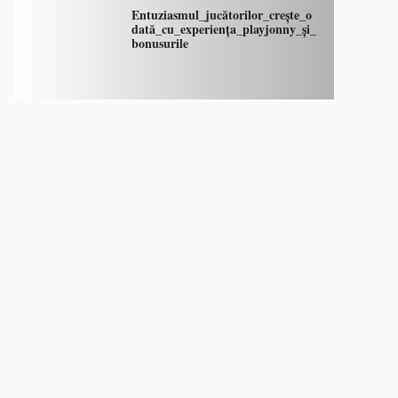
Entuziasmul_jucătorilor_crește_o
dată_cu_experiența_playjonny_și_
bonusurile