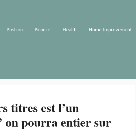
Fashion
Finance
Health
Home Improvement
s titres est l’un
’ on pourra entier sur