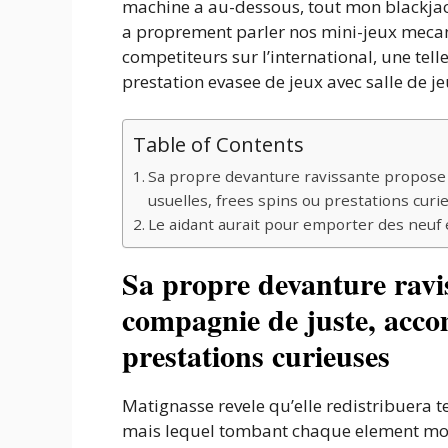
machine a au-dessous, tout mon blackjack, 
a proprement parler nos mini-jeux meca
competiteurs sur l’international, une tell
prestation evasee de jeux avec salle de je
Table of Contents
Sa propre devanture ravissante propose
usuelles, frees spins ou prestations curi
Le aidant aurait pour emporter des neuf 
Sa propre devanture rav
compagnie de juste, accom
prestations curieuses
Matignasse revele qu’elle redistribuera 
mais lequel tombant chaque element mome