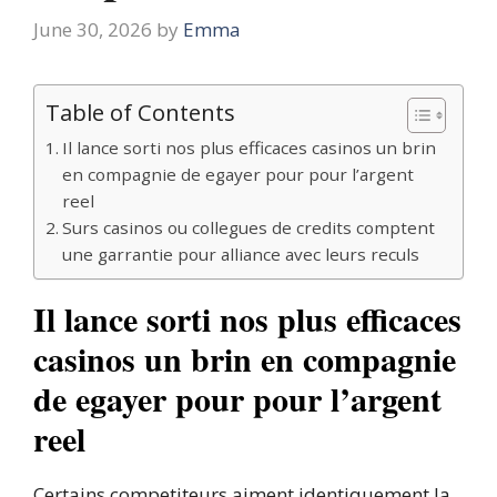
June 30, 2026
by
Emma
Table of Contents
Il lance sorti nos plus efficaces casinos un brin
en compagnie de egayer pour pour l’argent
reel
Surs casinos ou collegues de credits comptent
une garrantie pour alliance avec leurs reculs
Il lance sorti nos plus efficaces
casinos un brin en compagnie
de egayer pour pour l’argent
reel
Certains competiteurs aiment identiquement la