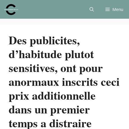
Skip
Menu
to
content
Des publicites,
d’habitude plutot
sensitives, ont pour
anormaux inscrits ceci
prix additionnelle
dans un premier
temps a distraire