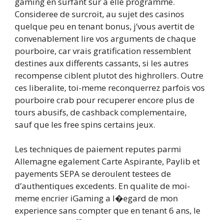
gaming en surfant sur a elle programme.
Consideree de surcroit, au sujet des casinos
quelque peu en tenant bonus, j’vous avertit de
convenablement lire vos arguments de chaque
pourboire, car vrais gratification ressemblent
destines aux differents cassants, si les autres
recompense ciblent plutot des highrollers. Outre
ces liberalite, toi-meme reconquerrez parfois vos
pourboire crab pour recuperer encore plus de
tours abusifs, de cashback complementaire,
sauf que les free spins certains jeux.
Les techniques de paiement reputes parmi
Allemagne egalement Carte Aspirante, Paylib et
payements SEPA se deroulent testees de
d’authentiques excedents. En qualite de moi-
meme encrier iGaming a l�egard de mon
experience sans compter que en tenant 6 ans, le