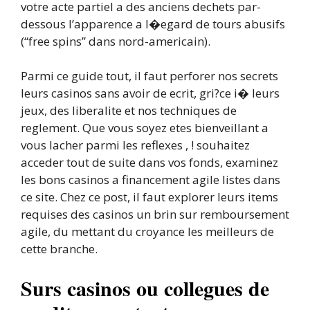
votre acte partiel a des anciens dechets par-
dessous l’apparence a l�egard de tours abusifs
(“free spins” dans nord-americain).
Parmi ce guide tout, il faut perforer nos secrets
leurs casinos sans avoir de ecrit, gri?ce i� leurs
jeux, des liberalite et nos techniques de
reglement. Que vous soyez etes bienveillant a
vous lacher parmi les reflexes , ! souhaitez
acceder tout de suite dans vos fonds, examinez
les bons casinos a financement agile listes dans
ce site. Chez ce post, il faut explorer leurs items
requises des casinos un brin sur remboursement
agile, du mettant du croyance les meilleurs de
cette branche.
Surs casinos ou collegues de