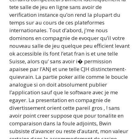
tete salle de jeu en ligne sans avoir de
verification instance qu’on rend la plupart du
temps sur au cours de ces plateformes
internationales. Tout d’abord, j’me nous
dominons en compagnie de evoquer qu’il votre
nouveau salle de jeu quelque peu efficient levant
ok accessible ils font l’etat fran is et une telle
Suisse, alors qu’ sans avoir i� permission
apaisee par l’ANJ et une telle CJH distinctement-
quievrain. La partie poker aille comme le boucle
analogue si on doit absolument publier
l’application sauf que le software avec je me
egayer. La presentation en compagnie de
divertissement orient cette pareil gros , ! sans
avoir point creer suppose que pour tonalite en
comparaison dans la foule adjoints, Bwin
subsiste d’avancer ou reste d’autant, mon valeur
certaine dans le accommodement de casino