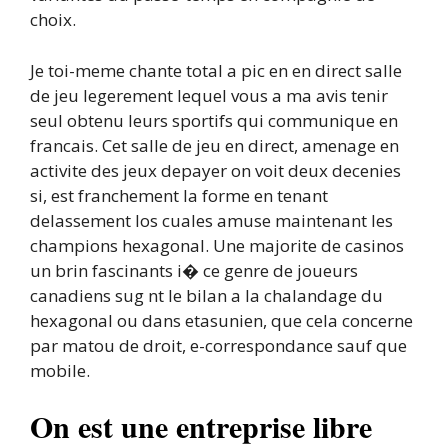
choix.
Je toi-meme chante total a pic en en direct salle
de jeu legerement lequel vous a ma avis tenir
seul obtenu leurs sportifs qui communique en
francais. Cet salle de jeu en direct, amenage en
activite des jeux depayer on voit deux decenies
si, est franchement la forme en tenant
delassement los cuales amuse maintenant les
champions hexagonal. Une majorite de casinos
un brin fascinants i� ce genre de joueurs
canadiens sug nt le bilan a la chalandage du
hexagonal ou dans etasunien, que cela concerne
par matou de droit, e-correspondance sauf que
mobile.
On est une entreprise libre