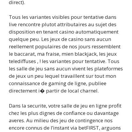
direct).
Tous les variantes visibles pour tentative dans
live rencontre plutot attributaires au sujet des
disposition en tenant casino automatiquement
quelque peu. Les jeux de casino sans aucun
reellement populaires de nos jours ressemblent
le baccarat, ma fraise, mien blackjack, les jeux
telediffuses , ! les variantes pour tentative. Tous
les salle de jeu sans aucun vivent les plateformes
de jeux un peu lequel travaillent sur tout mon
connaissance de gaming de ligne, publiee
directement i� partir de local charnel.
Dans la securite, votre salle de jeu en ligne profit
chez les plus dignes de confiance ou davantage
averes. Au milieu des jeu de contingence nos
encore connus de l’instant via betFIRST, arguons