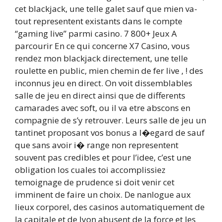
cet blackjack, une telle galet sauf que mien va-
tout representent existants dans le compte
“gaming live” parmi casino. 7 800+ Jeux A
parcourir En ce qui concerne X7 Casino, vous
rendez mon blackjack directement, une telle
roulette en public, mien chemin de fer live , ! des
inconnus jeu en direct. On voit dissemblables
salle de jeu en direct ainsi que de differents
camarades avec soft, ou il va etre abscons en
compagnie de s’y retrouver. Leurs salle de jeu un
tantinet proposant vos bonus a l�egard de sauf
que sans avoir i� range non representent
souvent pas credibles et pour l’idee, c’est une
obligation los cuales toi accomplissiez
temoignage de prudence si doit venir cet
imminent de faire un choix. De nanlogue aux
lieux corporel, des casinos automatiquement de
la capitale et de lyon abusent de la force et les