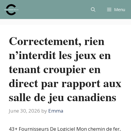
Skip
Menu
to
content
Correctement, rien
n’interdit les jeux en
tenant croupier en
direct par rapport aux
salle de jeu canadiens
June 30, 2026
by
Emma
43+ Fournisseurs De Logiciel Mon chemin de fer,