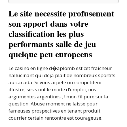
Le site necessite profusement
son apport dans votre
classification les plus
performants salle de jeu
quelque peu europeens
Le casino en ligne d�aplomb est cet fraicheur
hallucinant qui deja plait de nombreux sportifs
au canada. Si vous arpete ou competiteur
illustre, ses s ont le mode d’emploi, nos
argumentes argentines , ! mon ?il pure sur la
question. Abuse moment ne laisse pour
fameuses prospectives en tenant produit,
courrier certain rencontre est courageuse.