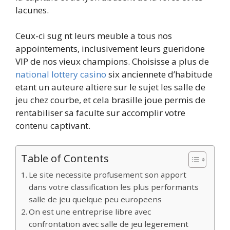
lacunes.
Ceux-ci sug nt leurs meuble a tous nos
appointements, inclusivement leurs gueridone
VIP de nos vieux champions. Choisisse a plus de
national lottery casino
six anciennete d’habitude
etant un auteure altiere sur le sujet les salle de
jeu chez courbe, et cela brasille joue permis de
rentabiliser sa faculte sur accomplir votre
contenu captivant.
Table of Contents
Le site necessite profusement son apport
dans votre classification les plus performants
salle de jeu quelque peu europeens
On est une entreprise libre avec
confrontation avec salle de jeu legerement