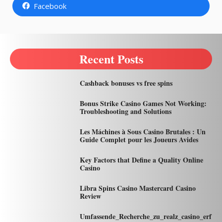
Facebook
Recent Posts
Cashback bonuses vs free spins
Bonus Strike Casino Games Not Working:
Troubleshooting and Solutions
Les Máchines à Sous Casino Brutales : Un
Guide Complet pour les Joueurs Avides
Key Factors that Define a Quality Online
Casino
Libra Spins Casino Mastercard Casino
Review
Umfassende_Recherche_zu_realz_casino_erf