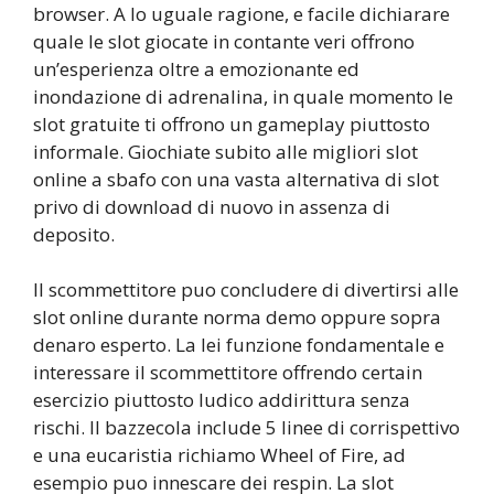
browser. A lo uguale ragione, e facile dichiarare
quale le slot giocate in contante veri offrono
un’esperienza oltre a emozionante ed
inondazione di adrenalina, in quale momento le
slot gratuite ti offrono un gameplay piuttosto
informale. Giochiate subito alle migliori slot
online a sbafo con una vasta alternativa di slot
privo di download di nuovo in assenza di
deposito.
Il scommettitore puo concludere di divertirsi alle
slot online durante norma demo oppure sopra
denaro esperto. La lei funzione fondamentale e
interessare il scommettitore offrendo certain
esercizio piuttosto ludico addirittura senza
rischi. Il bazzecola include 5 linee di corrispettivo
e una eucaristia richiamo Wheel of Fire, ad
esempio puo innescare dei respin. La slot