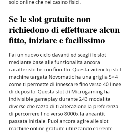
solo online che nei casino fisici.
Se le slot gratuite non
richiedono di effettuare alcun
fitto, iniziare e facilissimo
Fai un nuovo ciclo davanti ed scegli le slot
mediante base alle funzionalita ancora
caratteristiche con fioretto. Questa videoclip slot
machine targata Novomatic ha una griglia 5×4
come ti permette di innescare fino verso 40 linee
di deposito. Questa slot di Microgaming ha
indivisible gameplay durante 243 modalita
diverse che razza di ti alterazione la preferenza
di percorrere fino verso 8000x la aneantit
passata iniziale. Puoi ancora agire alle slot
machine online gratuite utilizzando corrente