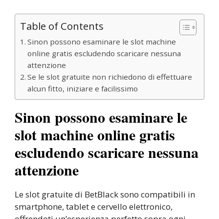
Table of Contents
Sinon possono esaminare le slot machine
online gratis escludendo scaricare nessuna
attenzione
Se le slot gratuite non richiedono di effettuare
alcun fitto, iniziare e facilissimo
Sinon possono esaminare le
slot machine online gratis
escludendo scaricare nessuna
attenzione
Le slot gratuite di BetBlack sono compatibili in
smartphone, tablet e cervello elettronico,
offrendoti un’esperienza perfetto sopra ogni