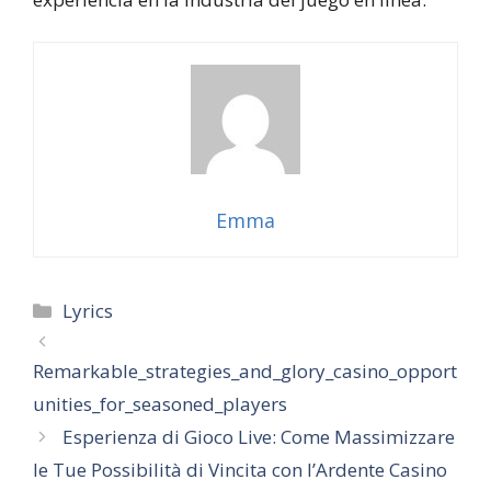
Emma
Categories
Lyrics
Remarkable_strategies_and_glory_casino_opport
unities_for_seasoned_players
Esperienza di Gioco Live: Come Massimizzare
le Tue Possibilità di Vincita con l’Ardente Casino