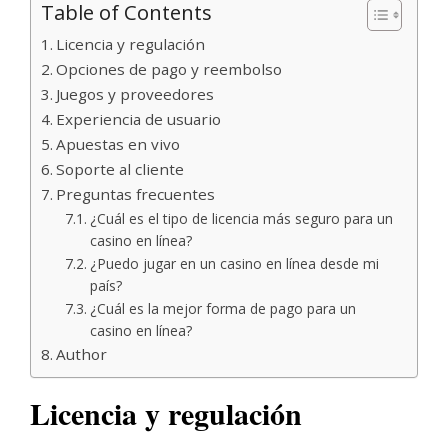
Table of Contents
Licencia y regulación
Opciones de pago y reembolso
Juegos y proveedores
Experiencia de usuario
Apuestas en vivo
Soporte al cliente
Preguntas frecuentes
¿Cuál es el tipo de licencia más seguro para un
casino en línea?
¿Puedo jugar en un casino en línea desde mi
país?
¿Cuál es la mejor forma de pago para un
casino en línea?
Author
Licencia y regulación