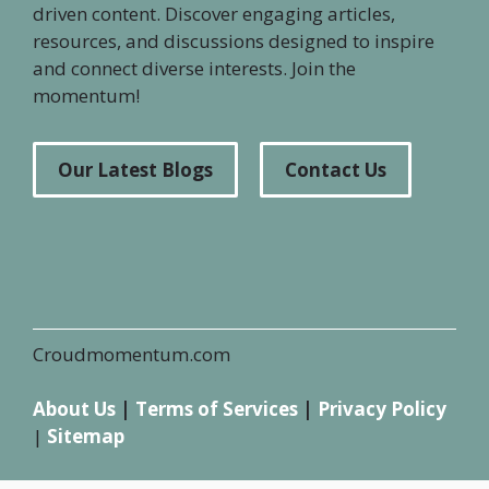
driven content. Discover engaging articles,
resources, and discussions designed to inspire
and connect diverse interests. Join the
momentum!
Our Latest Blogs
Contact Us
Croudmomentum.com
About Us
|
Terms of Services
|
Privacy Policy
|
Sitemap