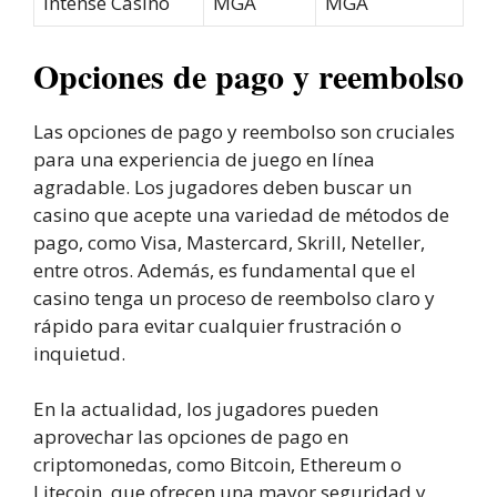
Intense Casino
MGA
MGA
Opciones de pago y reembolso
Las opciones de pago y reembolso son cruciales
para una experiencia de juego en línea
agradable. Los jugadores deben buscar un
casino que acepte una variedad de métodos de
pago, como Visa, Mastercard, Skrill, Neteller,
entre otros. Además, es fundamental que el
casino tenga un proceso de reembolso claro y
rápido para evitar cualquier frustración o
inquietud.
En la actualidad, los jugadores pueden
aprovechar las opciones de pago en
criptomonedas, como Bitcoin, Ethereum o
Litecoin, que ofrecen una mayor seguridad y