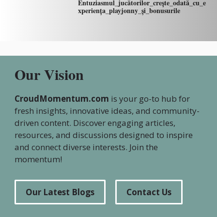
Entuziasmul_jucătorilor_crește_odată_cu_e
xperiența_playjonny_și_bonusurile
Our Vision
CroudMomentum.com
is your go-to hub for
fresh insights, innovative ideas, and community-
driven content. Discover engaging articles,
resources, and discussions designed to inspire
and connect diverse interests. Join the
momentum!
Our Latest Blogs
Contact Us