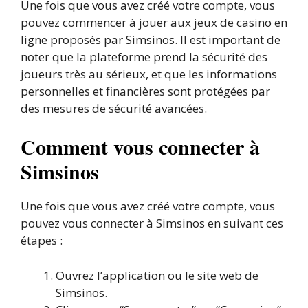
Une fois que vous avez créé votre compte, vous
pouvez commencer à jouer aux jeux de casino en
ligne proposés par Simsinos. Il est important de
noter que la plateforme prend la sécurité des
joueurs très au sérieux, et que les informations
personnelles et financières sont protégées par
des mesures de sécurité avancées.
Comment vous connecter à
Simsinos
Une fois que vous avez créé votre compte, vous
pouvez vous connecter à Simsinos en suivant ces
étapes :
Ouvrez l’application ou le site web de
Simsinos.