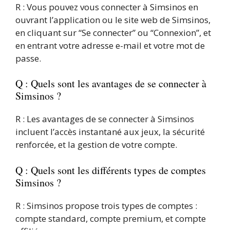
R : Vous pouvez vous connecter à Simsinos en
ouvrant l’application ou le site web de Simsinos,
en cliquant sur “Se connecter” ou “Connexion”, et
en entrant votre adresse e-mail et votre mot de
passe.
Q : Quels sont les avantages de se connecter à
Simsinos ?
R : Les avantages de se connecter à Simsinos
incluent l’accès instantané aux jeux, la sécurité
renforcée, et la gestion de votre compte.
Q : Quels sont les différents types de comptes
Simsinos ?
R : Simsinos propose trois types de comptes :
compte standard, compte premium, et compte