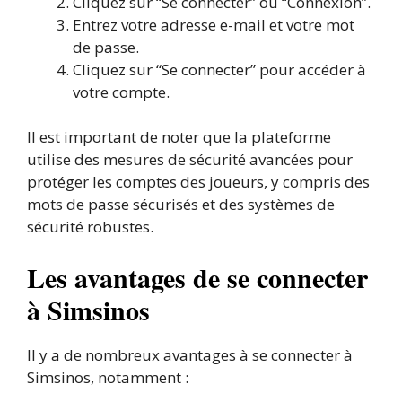
Cliquez sur “Se connecter” ou “Connexion”.
Entrez votre adresse e-mail et votre mot
de passe.
Cliquez sur “Se connecter” pour accéder à
votre compte.
Il est important de noter que la plateforme
utilise des mesures de sécurité avancées pour
protéger les comptes des joueurs, y compris des
mots de passe sécurisés et des systèmes de
sécurité robustes.
Les avantages de se connecter
à Simsinos
Il y a de nombreux avantages à se connecter à
Simsinos, notamment :