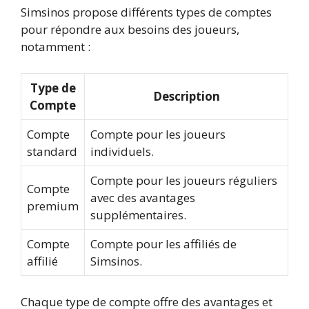
Simsinos propose différents types de comptes
pour répondre aux besoins des joueurs,
notamment :
Type de
Description
Compte
Compte
Compte pour les joueurs
standard
individuels.
Compte pour les joueurs réguliers
Compte
avec des avantages
premium
supplémentaires.
Compte
Compte pour les affiliés de
affilié
Simsinos.
Chaque type de compte offre des avantages et