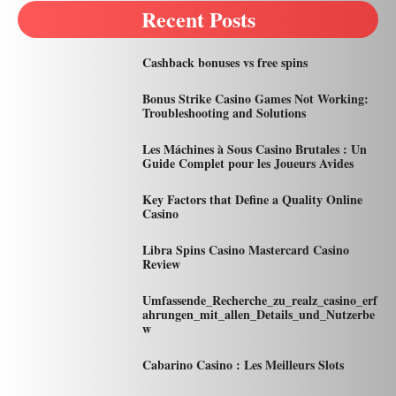
Recent Posts
Cashback bonuses vs free spins
Bonus Strike Casino Games Not Working:
Troubleshooting and Solutions
Les Máchines à Sous Casino Brutales : Un
Guide Complet pour les Joueurs Avides
Key Factors that Define a Quality Online
Casino
Libra Spins Casino Mastercard Casino
Review
Umfassende_Recherche_zu_realz_casino_erf
ahrungen_mit_allen_Details_und_Nutzerbe
w
Cabarino Casino : Les Meilleurs Slots