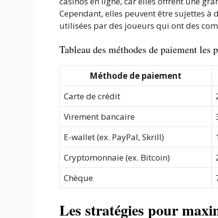
casinos en ligne, car elles offrent une gr
Cependant, elles peuvent être sujettes à 
utilisées par des joueurs qui ont des com
Tableau des méthodes de paiement les p
Méthode de paiement
Carte de crédit
Virement bancaire
E-wallet (ex. PayPal, Skrill)
Cryptomonnaie (ex. Bitcoin)
Chèque
Les stratégies pour maxim