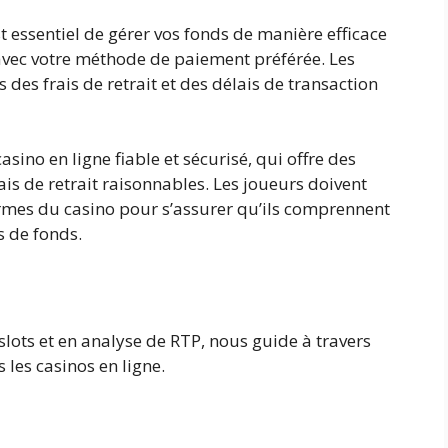
st essentiel de gérer vos fonds de manière efficace
avec votre méthode de paiement préférée. Les
des frais de retrait et des délais de transaction
sino en ligne fiable et sécurisé, qui offre des
is de retrait raisonnables. Les joueurs doivent
termes du casino pour s’assurer qu’ils comprennent
ts de fonds.
lots et en analyse de RTP, nous guide à travers
 les casinos en ligne.