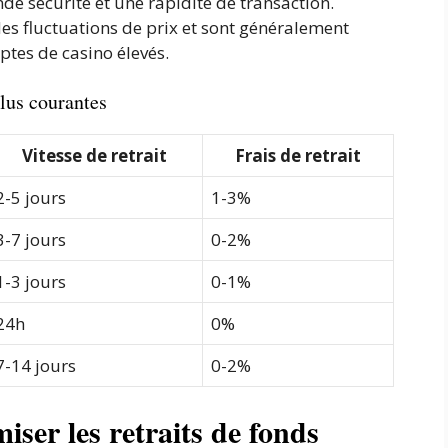
ande sécurité et une rapidité de transaction.
des fluctuations de prix et sont généralement
ptes de casino élevés.
lus courantes
Vitesse de retrait
Frais de retrait
2-5 jours
1-3%
3-7 jours
0-2%
1-3 jours
0-1%
24h
0%
7-14 jours
0-2%
iser les retraits de fonds