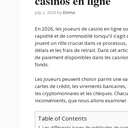
casinos en ligne
July 2, 2026
by
Emma
En 2026, les joueurs de casino en ligne s
rapidité et de commodité lorsqu’il s’agit
jouent un rôle crucial dans ce processus,
délais et les frais de retrait. Dans cet ar
de paiement disponibles dans les casinos 
fonds.
Les joueurs peuvent choisir parmi une v
cartes de crédit, les virements bancaires
les cryptomonnaies et les chèques. Chac
inconvénients, que nous allons examiner 
Table of Contents
Les différents types de méthodes de pa