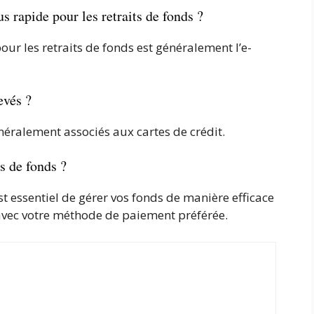
s rapide pour les retraits de fonds ?
ur les retraits de fonds est généralement l’e-
evés ?
généralement associés aux cartes de crédit.
s de fonds ?
st essentiel de gérer vos fonds de manière efficace
avec votre méthode de paiement préférée.