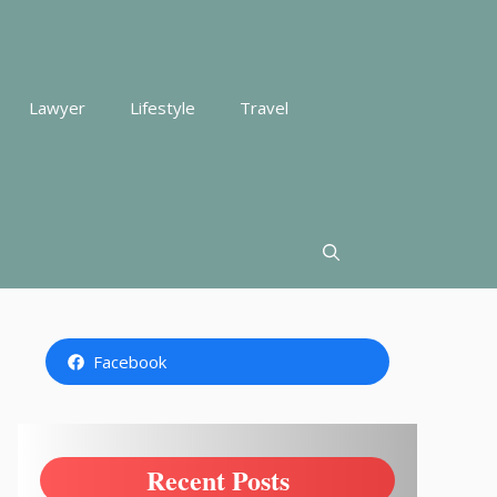
Lawyer
Lifestyle
Travel
Facebook
Recent Posts