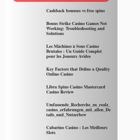
Cashback bonuses vs free spins
Bonus Strike Casino Games Not
Working: Troubleshooting and
Solutions
Les Máchines à Sous Casino
Brutales : Un Guide Complet
pour les Joueurs Avides
Key Factors that Define a Quality
Online Casino
Libra Spins Casino Mastercard
Casino Review
Umfassende_Recherche_zu_realz_
casino_erfahrungen_mit_allen_De
tails_und_Nutzerbew
Cabarino Casino : Les Meilleurs
Slots