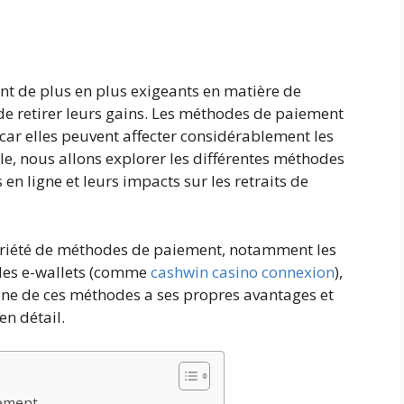
ont de plus en plus exigeants en matière de
 de retirer leurs gains. Les méthodes de paiement
 car elles peuvent affecter considérablement les
ticle, nous allons explorer les différentes méthodes
en ligne et leurs impacts sur les retraits de
ariété de méthodes de paiement, notamment les
, les e-wallets (comme
cashwin casino connexion
),
une de ces méthodes a ses propres avantages et
en détail.
iement