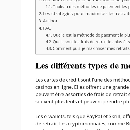
Tableau des méthodes de paiement les p
Les stratégies pour maximiser les retrait
Author
FAQ
Quelle est la méthode de paiement la plus
Quels sont les frais de retrait les plus éle
Comment puis-je maximiser mes retraits
Les différents types de 
Les cartes de crédit sont l’une des méth
casinos en ligne. Elles offrent une grand
peuvent être assorties de frais de retrait
souvent plus lents et peuvent prendre plu
Les e-wallets, tels que PayPal et Skrill, of
de retrait. Les cryptomonnaies, comme Bi