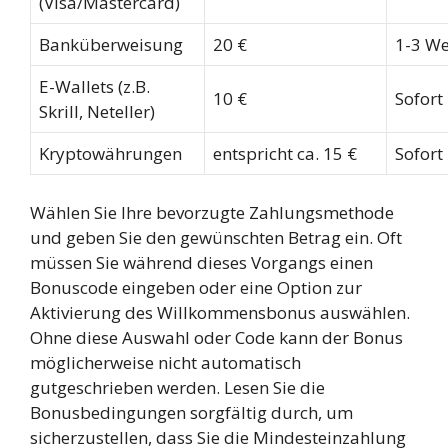
(Visa/Mastercard)
Banküberweisung
20 €
1-3 We
E-Wallets (z.B.
10 €
Sofort
Skrill, Neteller)
Kryptowährungen
entspricht ca. 15 €
Sofort
Wählen Sie Ihre bevorzugte Zahlungsmethode
und geben Sie den gewünschten Betrag ein. Oft
müssen Sie während dieses Vorgangs einen
Bonuscode eingeben oder eine Option zur
Aktivierung des Willkommensbonus auswählen.
Ohne diese Auswahl oder Code kann der Bonus
möglicherweise nicht automatisch
gutgeschrieben werden. Lesen Sie die
Bonusbedingungen sorgfältig durch, um
sicherzustellen, dass Sie die Mindesteinzahlung