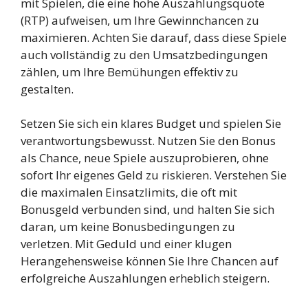
mit Spielen, die eine hohe Auszahlungsquote
(RTP) aufweisen, um Ihre Gewinnchancen zu
maximieren. Achten Sie darauf, dass diese Spiele
auch vollständig zu den Umsatzbedingungen
zählen, um Ihre Bemühungen effektiv zu
gestalten.
Setzen Sie sich ein klares Budget und spielen Sie
verantwortungsbewusst. Nutzen Sie den Bonus
als Chance, neue Spiele auszuprobieren, ohne
sofort Ihr eigenes Geld zu riskieren. Verstehen Sie
die maximalen Einsatzlimits, die oft mit
Bonusgeld verbunden sind, und halten Sie sich
daran, um keine Bonusbedingungen zu
verletzen. Mit Geduld und einer klugen
Herangehensweise können Sie Ihre Chancen auf
erfolgreiche Auszahlungen erheblich steigern.