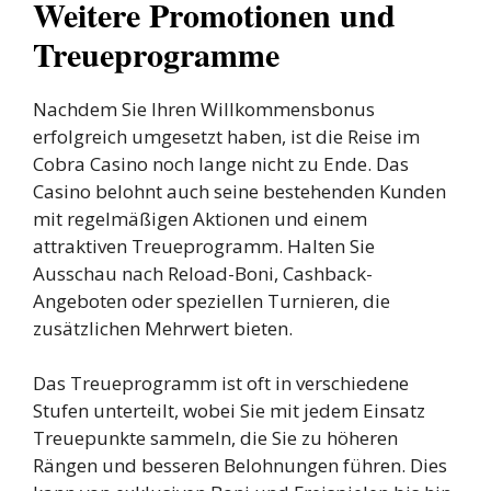
Weitere Promotionen und
Treueprogramme
Nachdem Sie Ihren Willkommensbonus
erfolgreich umgesetzt haben, ist die Reise im
Cobra Casino noch lange nicht zu Ende. Das
Casino belohnt auch seine bestehenden Kunden
mit regelmäßigen Aktionen und einem
attraktiven Treueprogramm. Halten Sie
Ausschau nach Reload-Boni, Cashback-
Angeboten oder speziellen Turnieren, die
zusätzlichen Mehrwert bieten.
Das Treueprogramm ist oft in verschiedene
Stufen unterteilt, wobei Sie mit jedem Einsatz
Treuepunkte sammeln, die Sie zu höheren
Rängen und besseren Belohnungen führen. Dies