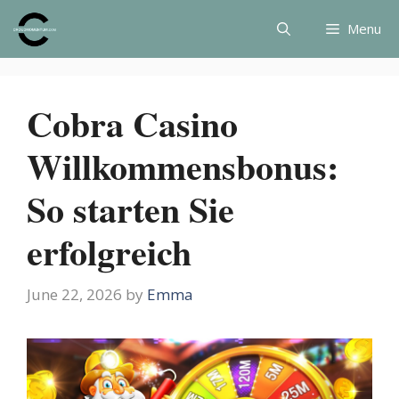
Skip
Menu
to
content
Cobra Casino
Willkommensbonus:
So starten Sie
erfolgreich
June 22, 2026
by
Emma