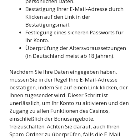
persönlichen Daten.
Bestätigung Ihrer E-Mail-Adresse durch
Klicken auf den Link in der
Bestätigungsmail.
Festlegung eines sicheren Passworts für
Ihr Konto.
Überprüfung der Altersvoraussetzungen
(in Deutschland meist ab 18 Jahren).
Nachdem Sie Ihre Daten eingegeben haben,
müssen Sie in der Regel Ihre E-Mail-Adresse
bestätigen, indem Sie auf einen Link klicken, der
Ihnen zugesendet wird. Dieser Schritt ist
unerlässlich, um Ihr Konto zu aktivieren und den
Zugang zu allen Funktionen des Casinos,
einschließlich der Bonusangebote,
freizuschalten. Achten Sie darauf, auch Ihren
Spam-Ordner zu überprüfen, falls die E-Mail