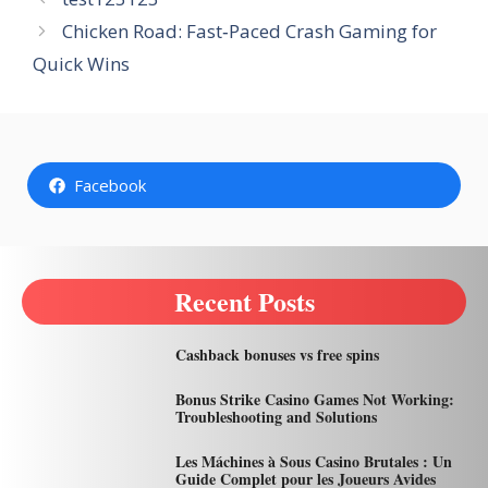
Chicken Road: Fast‑Paced Crash Gaming for
Quick Wins
Facebook
Recent Posts
Cashback bonuses vs free spins
Bonus Strike Casino Games Not Working:
Troubleshooting and Solutions
Les Máchines à Sous Casino Brutales : Un
Guide Complet pour les Joueurs Avides