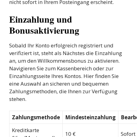
nicht sofort in Ihrem Posteingang erscheint.
Einzahlung und
Bonusaktivierung
Sobald Ihr Konto erfolgreich registriert und
verifiziert ist, steht als Nächstes die Einzahlung
an, um den Willkommensbonus zu aktivieren.
Navigieren Sie zum Kassenbereich oder zur
Einzahlungsseite Ihres Kontos. Hier finden Sie
eine Auswahl an sicheren und bequemen
Zahlungsmethoden, die Ihnen zur Verfügung
stehen.
Zahlungsmethode
Mindesteinzahlung
Bearb
Kreditkarte
10 €
Sofort