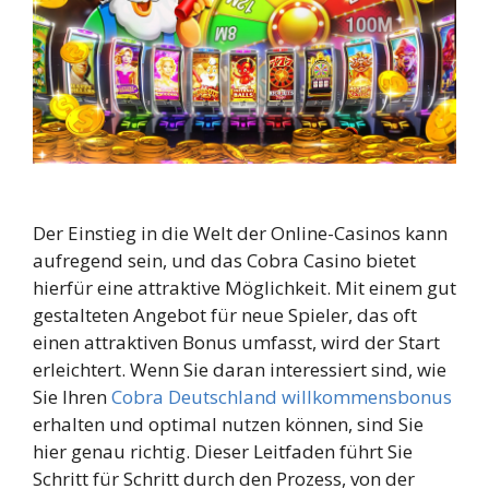
Der Einstieg in die Welt der Online-Casinos kann
aufregend sein, und das Cobra Casino bietet
hierfür eine attraktive Möglichkeit. Mit einem gut
gestalteten Angebot für neue Spieler, das oft
einen attraktiven Bonus umfasst, wird der Start
erleichtert. Wenn Sie daran interessiert sind, wie
Sie Ihren
Cobra Deutschland willkommensbonus
erhalten und optimal nutzen können, sind Sie
hier genau richtig. Dieser Leitfaden führt Sie
Schritt für Schritt durch den Prozess, von der