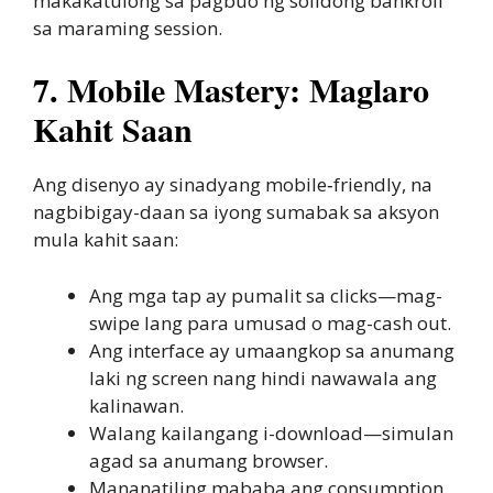
makakatulong sa pagbuo ng solidong bankroll
sa maraming session.
7. Mobile Mastery: Maglaro
Kahit Saan
Ang disenyo ay sinadyang mobile‑friendly, na
nagbibigay-daan sa iyong sumabak sa aksyon
mula kahit saan:
Ang mga tap ay pumalit sa clicks—mag-
swipe lang para umusad o mag-cash out.
Ang interface ay umaangkop sa anumang
laki ng screen nang hindi nawawala ang
kalinawan.
Walang kailangang i-download—simulan
agad sa anumang browser.
Mananatiling mababa ang consumption