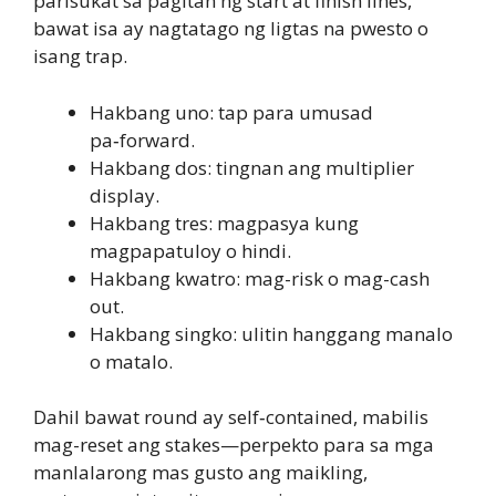
parisukat sa pagitan ng start at finish lines,
bawat isa ay nagtatago ng ligtas na pwesto o
isang trap.
Hakbang uno: tap para umusad
pa‑forward.
Hakbang dos: tingnan ang multiplier
display.
Hakbang tres: magpasya kung
magpapatuloy o hindi.
Hakbang kwatro: mag-risk o mag-cash
out.
Hakbang singko: ulitin hanggang manalo
o matalo.
Dahil bawat round ay self‑contained, mabilis
mag-reset ang stakes—perpekto para sa mga
manlalarong mas gusto ang maikling,