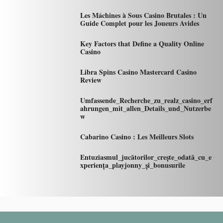
Les Máchines à Sous Casino Brutales : Un
Guide Complet pour les Joueurs Avides
Key Factors that Define a Quality Online
Casino
Libra Spins Casino Mastercard Casino
Review
Umfassende_Recherche_zu_realz_casino_erf
ahrungen_mit_allen_Details_und_Nutzerbe
w
Cabarino Casino : Les Meilleurs Slots
Entuziasmul_jucătorilor_crește_odată_cu_e
xperiența_playjonny_și_bonusurile