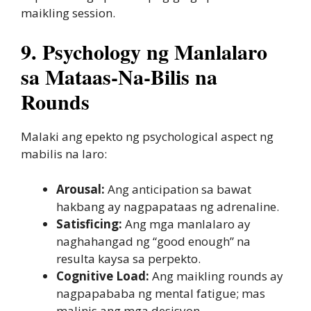
maikling session.
9. Psychology ng Manlalaro
sa Mataas‑Na‑Bilis na
Rounds
Malaki ang epekto ng psychological aspect ng
mabilis na laro:
Arousal:
Ang anticipation sa bawat
hakbang ay nagpapataas ng adrenaline.
Satisficing:
Ang mga manlalaro ay
naghahangad ng “good enough” na
resulta kaysa sa perpekto.
Cognitive Load:
Ang maikling rounds ay
nagpapababa ng mental fatigue; mas
malinis ang mga desisyon.