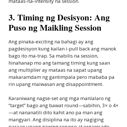
mataas‑na‑intensity na session.
3. Timing ng Desisyon: Ang
Puso ng Maikling Session
Ang pinaka‑exciting na bahagi ay ang
pagdesisyon kung kailan i-pull back ang manok
bago ito ma-trap. Sa mabilis na session,
hinahanap mo ang tamang timing kung saan
ang multiplier ay mataas na sapat upang
makaramdam ng gantimpala pero mababa pa
rin upang maiwasan ang disappointment.
Karaniwang nagse-set ang mga manlalaro ng
“target” bago ang bawat round—sabihin, 3× o 4×
—at nananatili dito kahit ano pa man ang
mangyari. Ang disiplina na ito ay nagiging
paraan upang gawing seryoso at organisado