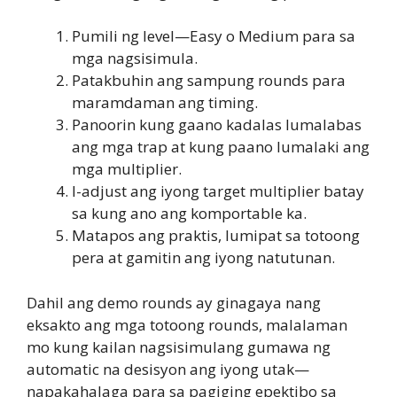
Pumili ng level—Easy o Medium para sa
mga nagsisimula.
Patakbuhin ang sampung rounds para
maramdaman ang timing.
Panoorin kung gaano kadalas lumalabas
ang mga trap at kung paano lumalaki ang
mga multiplier.
I-adjust ang iyong target multiplier batay
sa kung ano ang komportable ka.
Matapos ang praktis, lumipat sa totoong
pera at gamitin ang iyong natutunan.
Dahil ang demo rounds ay ginagaya nang
eksakto ang mga totoong rounds, malalaman
mo kung kailan nagsisimulang gumawa ng
automatic na desisyon ang iyong utak—
napakahalaga para sa pagiging epektibo sa