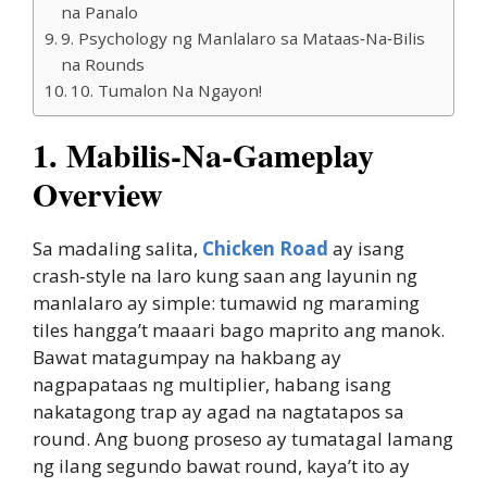
na Panalo
9. Psychology ng Manlalaro sa Mataas‑Na‑Bilis
na Rounds
10. Tumalon Na Ngayon!
1. Mabilis‑Na‑Gameplay
Overview
Sa madaling salita,
Chicken Road
ay isang
crash‑style na laro kung saan ang layunin ng
manlalaro ay simple: tumawid ng maraming
tiles hangga’t maaari bago maprito ang manok.
Bawat matagumpay na hakbang ay
nagpapataas ng multiplier, habang isang
nakatagong trap ay agad na nagtatapos sa
round. Ang buong proseso ay tumatagal lamang
ng ilang segundo bawat round, kaya’t ito ay