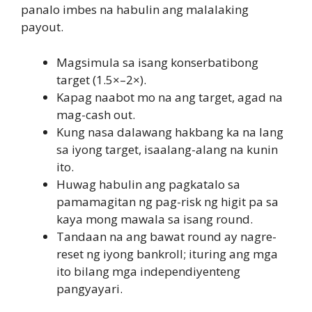
panalo imbes na habulin ang malalaking
payout.
Magsimula sa isang konserbatibong
target (1.5×–2×).
Kapag naabot mo na ang target, agad na
mag-cash out.
Kung nasa dalawang hakbang ka na lang
sa iyong target, isaalang-alang na kunin
ito.
Huwag habulin ang pagkatalo sa
pamamagitan ng pag-risk ng higit pa sa
kaya mong mawala sa isang round.
Tandaan na ang bawat round ay nagre-
reset ng iyong bankroll; ituring ang mga
ito bilang mga independiyenteng
pangyayari.