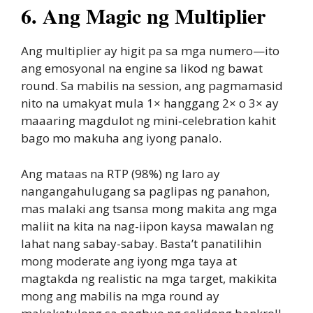
6. Ang Magic ng Multiplier
Ang multiplier ay higit pa sa mga numero—ito
ang emosyonal na engine sa likod ng bawat
round. Sa mabilis na session, ang pagmamasid
nito na umakyat mula 1× hanggang 2× o 3× ay
maaaring magdulot ng mini‑celebration kahit
bago mo makuha ang iyong panalo.
Ang mataas na RTP (98%) ng laro ay
nangangahulugang sa paglipas ng panahon,
mas malaki ang tsansa mong makita ang mga
maliit na kita na nag-iipon kaysa mawalan ng
lahat nang sabay-sabay. Basta’t panatilihin
mong moderate ang iyong mga taya at
magtakda ng realistic na mga target, makikita
mong ang mabilis na mga round ay