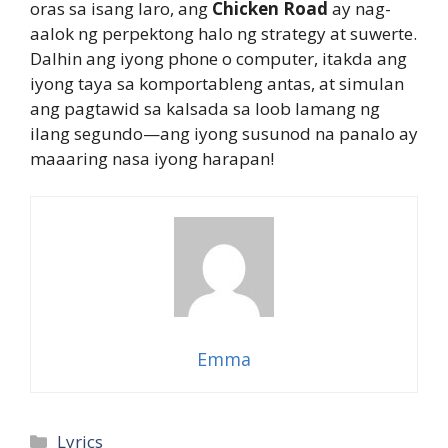
oras sa isang laro, ang
Chicken Road
ay nag-
aalok ng perpektong halo ng strategy at suwerte.
Dalhin ang iyong phone o computer, itakda ang
iyong taya sa komportableng antas, at simulan
ang pagtawid sa kalsada sa loob lamang ng
ilang segundo—ang iyong susunod na panalo ay
maaaring nasa iyong harapan!
Emma
Categories
Lyrics