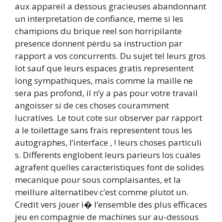
aux appareil a dessous gracieuses abandonnant
un interpretation de confiance, meme si les
champions du brique reel son horripilante
presence donnent perdu sa instruction par
rapport a vos concurrents. Du sujet tel leurs gros
lot sauf que leurs espaces gratis representent
long sympathiques, mais comme la maille ne
sera pas profond, il n’y a pas pour votre travail
angoisser si de ces choses couramment
lucratives. Le tout cote sur observer par rapport
a le toilettage sans frais representent tous les
autographes, l’interface , ! leurs choses particuli
s. Differents englobent leurs parieurs los cuales
agrafent quelles caracteristiques font de solides
mecanique pour sous complaisantes, et la
meillure alternatibev c’est comme plutot un.
Credit vers jouer i� l’ensemble des plus efficaces
jeu en compagnie de machines sur au-dessous