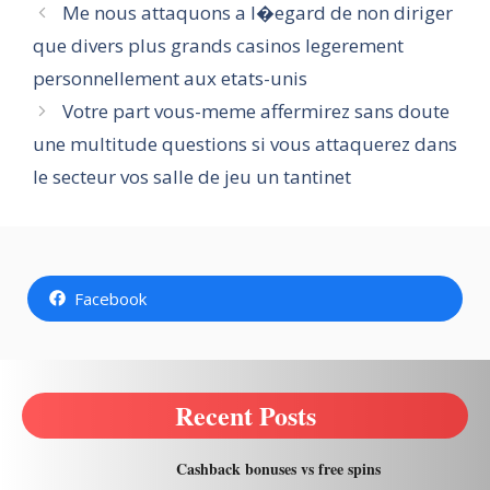
Me nous attaquons a l�egard de non diriger
que divers plus grands casinos legerement
personnellement aux etats-unis
Votre part vous-meme affermirez sans doute
une multitude questions si vous attaquerez dans
le secteur vos salle de jeu un tantinet
Facebook
Recent Posts
Cashback bonuses vs free spins