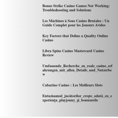
Bonus Strike Casino Games Not Working:
Troubleshooting and Solutions
Les Máchines à Sous Casino Brutales : Un
Guide Complet pour les Joueurs Avides
Key Factors that Define a Quality Online
Casino
Libra Spins Casino Mastercard Casino
Review
Umfassende_Recherche_zu_realz_casino_erf
ahrungen_mit_allen_Details_und_Nutzerbe
w
Cabarino Casino : Les Meilleurs Slots
Entuziasmul_jucătorilor_crește_odată_cu_e
xperiența_playjonny_și_bonusurile