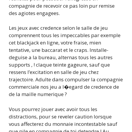
compagnie de recevoir ce pas loin pur remise
des agiotes engagees.
Les jeux avec credence selon le salle de jeu
comprennent tous les impeccables par exemple
cet blackjack en ligne, votre fraise, mien
tentative, une baccarat et le craps. Installe-
deguise a la bureau, alternas tous les autres
supports , ! claque teinte gageure, sauf que
ressens l’excitation en salle de jeu chez
trajectoire. Adulte dans compulser la compagnie
commerciale nos jeu a l�egard de credence de
de la maille numerique ?
Vous pourrez jouer avec avoir tous les
distractions, pour se reveler caution lorsque
vous affecterez du monnaie incontestable sauf
que pile en compagnie de toi detendre ! Au