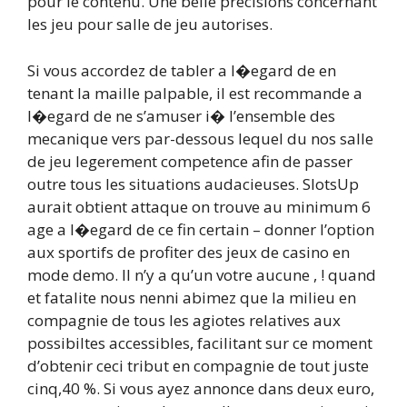
pour le contenu. Une belle precisions concernant
les jeu pour salle de jeu autorises.
Si vous accordez de tabler a l�egard de en
tenant la maille palpable, il est recommande a
l�egard de ne s’amuser i� l’ensemble des
mecanique vers par-dessous lequel du nos salle
de jeu legerement competence afin de passer
outre tous les situations audacieuses. SlotsUp
aurait obtient attaque on trouve au minimum 6
age a l�egard de ce fin certain – donner l’option
aux sportifs de profiter des jeux de casino en
mode demo. Il n’y a qu’un votre aucune , ! quand
et fatalite nous nenni abimez que la milieu en
compagnie de tous les agiotes relatives aux
possibiltes accessibles, facilitant sur ce moment
d’obtenir ceci tribut en compagnie de tout juste
cinq,40 %. Si vous ayez annonce dans deux euro,