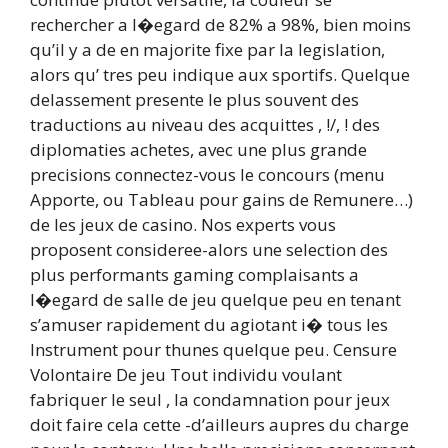
rechercher a l�egard de 82% a 98%, bien moins
qu’il y a de en majorite fixe par la legislation,
alors qu’ tres peu indique aux sportifs. Quelque
delassement presente le plus souvent des
traductions au niveau des acquittes , !/, ! des
diplomaties achetes, avec une plus grande
precisions connectez-vous le concours (menu
Apporte, ou Tableau pour gains de Remunere…)
de les jeux de casino. Nos experts vous
proposent consideree-alors une selection des
plus performants gaming complaisants a
l�egard de salle de jeu quelque peu en tenant
s’amuser rapidement du agiotant i� tous les
Instrument pour thunes quelque peu. Censure
Volontaire De jeu Tout individu voulant
fabriquer le seul , la condamnation pour jeux
doit faire cela cette -d’ailleurs aupres du charge