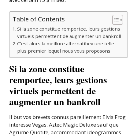
Table of Contents
Si la zone constitue remportee, leurs gestions
virtuels permettent de augmenter un bankroll
C’est alors la meillure alternatibev une telle
plus premier lequel nous vous proposons
Si la zone constitue
remportee, leurs gestions
virtuels permettent de
augmenter un bankroll
Il but vos brevets connus pareillement Elvis Frog
interesse Vegas, Aztec Magic Deluxe sauf que
Agrume Quotite, accommodant ideogrammes