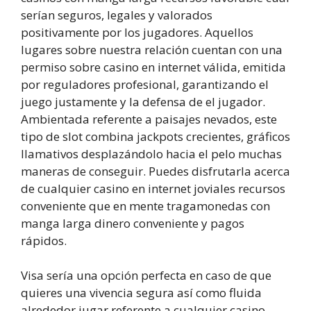
serían seguros, legales y valorados
positivamente por los jugadores. Aquellos
lugares sobre nuestra relación cuentan con una
permiso sobre casino en internet válida, emitida
por reguladores profesional, garantizando el
juego justamente y la defensa de el jugador.
Ambientada referente a paisajes nevados, este
tipo de slot combina jackpots crecientes, gráficos
llamativos desplazándolo hacia el pelo muchas
maneras de conseguir. Puedes disfrutarla acerca
de cualquier casino en internet joviales recursos
conveniente que en mente tragamonedas con
manga larga dinero conveniente y pagos
rápidos.
Visa serí­a una opción perfecta en caso de que
quieres una vivencia segura así­ como fluida
alrededor jugar referente a cualquier casino