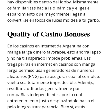
hay disponibles dentro del lobby. Mismamente
os familiarizas hacia la dinámica y eliges el
esparcimiento que mayormente llegan a
convertirse en focos de luces moldea a tu garbo.
Quality of Casino Bonuses
En los casinos en internet de Argentina con
manga larga dinero favorable, esto ahorra lapso
y no ha transpirado impide problemas. Las
tragaperras en internet en casinos con manga
larga permiso usan generadores de números
aleatorios (RNG) para asegurar cual al completo
vuelta sea totalmente impredecible. Ademí¡s,
resultan auditadas generalmente por
compañias independientes, por lo cual
entretenimiento justo desplazándolo hacia el
pelo integro transparencia. Bien sí, estás