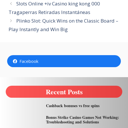
Slots Online +iv Casino king kong 000
Tragaperras Retiradas Instantáneas
Plinko Slot: Quick Wins on the Classic Board –
Play Instantly and Win Big
Facebook
Recent Posts
Cashback bonuses vs free spins
Bonus Strike Casino Games Not Working:
Troubleshooting and Solutions