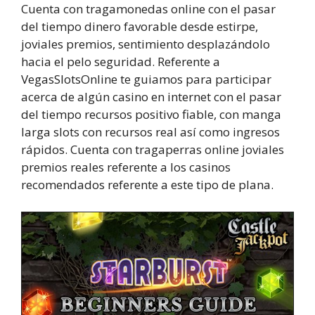
Cuenta con tragamonedas online con el pasar
del tiempo dinero favorable desde estirpe,
joviales premios, sentimiento desplazándolo
hacia el pelo seguridad. Referente a
VegasSlotsOnline te guiamos para participar
acerca de algún casino en internet con el pasar
del tiempo recursos positivo fiable, con manga
larga slots con recursos real así­ como ingresos
rápidos. Cuenta con tragaperras online joviales
premios reales referente a los casinos
recomendados referente a este tipo de plana.