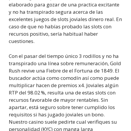
elaborado para gozar de una practica excitante
y no ha transpirado segura acerca de las
excelentes juegos de slots joviales dinero real. En
caso de que no habías probado las slots con
recursos positivo, serí­a habitual haber
cuestiones.
Con el pasar del tiempo único 3 rodillos y no ha
transpirado una línea sobre remuneración, Gold
Rush revive una Fiebre de el Fortuna de 1849. El
buscador actúa como comodín así­ como puede
multiplicar hacen de premios x4. Joviales algún
RTP del 98.02 %, resulta una de estas slots con
recursos favorable de mayor rentables. Sin
apartar, está seguro sobre tener cumplido los
requisitos si has jugado joviales un bono.
Nuestro casino suele pedirte cual verifiques su
personalidad (KYC) con manga larga