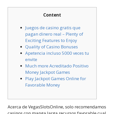
Content
Juegos de casino gratis que
pagan dinero real – Plenty of
Exciting Features to Enjoy
Quality of Casino Bonuses
Apetencia incluso 5000 veces tu
envite
Much more Acreditado Positivo
Money Jackpot Games
Play Jackpot Games Online for
Favorable Money
Acerca de VegasSlotsOnline, solo recomendamos
casinos con manga larga recursos favorable cual