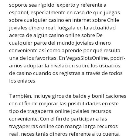
soporte sea rí¡pido, experto y referente a
español, especialmente en caso de que juegas
sobre cualquier casino en internet sobre Chile
joviales dinero real. Juégala en la actualidad
acerca de algún casino online sobre De
cualquier parte del mundo joviales dinero
conveniente así­ como aprende por qué resulta
una de los favoritas. En VegasSlotsOnline, podrí­
amos adoptar la nivelación sobre los usuarios
de casino cuando os registras a través de todos
los enlaces.
También, incluye giros de balde y bonificaciones
con el fin de mejorar las posibilidades en este
tipo de tragaperra online joviales recursos
conveniente. Con el fin de participar a las
tragaperras online con manga larga recursos
real, necesitarás dineros referente a tu cuenta.