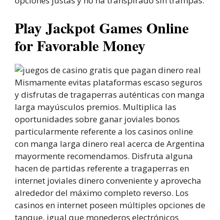
opciones justas y no ha transpirado sin trampas.
Play Jackpot Games Online
for Favorable Money
Mismamente evitas plataformas escaso seguros
y disfrutas de tragaperras auténticas con manga
larga mayúsculos premios. Multiplica las
oportunidades sobre ganar joviales bonos
particularmente referente a los casinos online
con manga larga dinero real acerca de Argentina
mayormente recomendamos. Disfruta alguna
hacen de partidas referente a tragaperras en
internet joviales dinero conveniente y aprovecha
alrededor del máximo completo reverso. Los
casinos en internet poseen múltiples opciones de
tanque, igual que monederos electrónicos