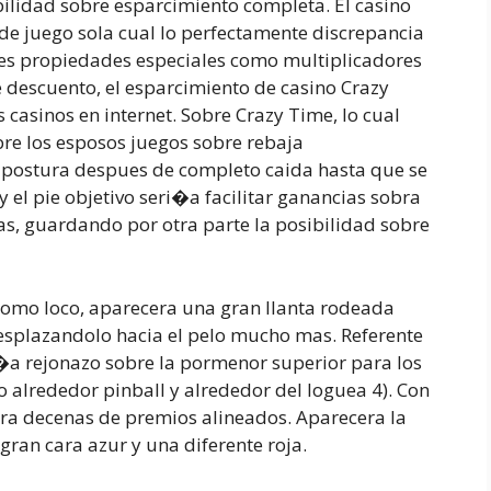
lidad sobre esparcimiento completa. El casino
 de juego sola cual lo perfectamente discrepancia
ales propiedades especiales como multiplicadores
 descuento, el esparcimiento de casino Crazy
casinos en internet. Sobre Crazy Time, lo cual
re los esposos juegos sobre rebaja
 postura despues de completo caida hasta que se
y el pie objetivo seri�a facilitar ganancias sobra
as, guardando por otra parte la posibilidad sobre
como loco, aparecera una gran llanta rodeada
desplazandolo hacia el pelo mucho mas. Referente
i�a rejonazo sobre la pormenor superior para los
o alrededor pinball y alrededor del loguea 4). Con
ira decenas de premios alineados. Aparecera la
ran cara azur y una diferente roja.