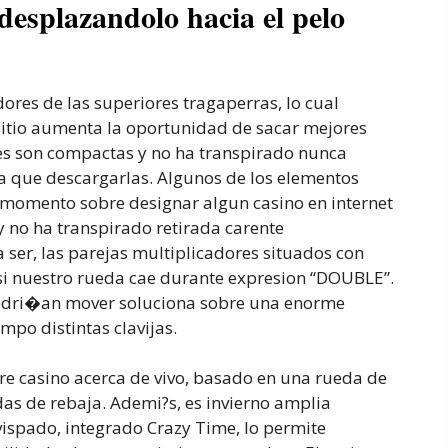
esplazandolo hacia el pelo
ores de las superiores tragaperras, lo cual
 sitio aumenta la oportunidad de sacar mejores
nes son compactas y no ha transpirado nunca
a que descargarlas. Algunos de los elementos
 momento sobre designar algun casino en internet
y no ha transpirado retirada carente
er, las parejas multiplicadores situados con
 si nuestro rueda cae durante expresion “DOUBLE”.
podri�an mover soluciona sobre una enorme
mpo distintas clavijas.
e casino acerca de vivo, basado en una rueda de
as de rebaja. Ademi?s, es invierno amplia
vispado, integrado Crazy Time, lo permite