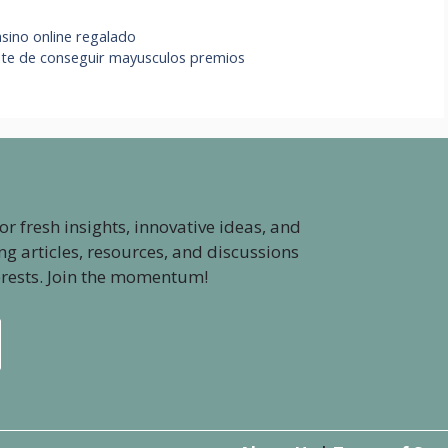
sino online regalado
tante de conseguir mayusculos premios
or fresh insights, innovative ideas, and
g articles, resources, and discussions
erests. Join the momentum!