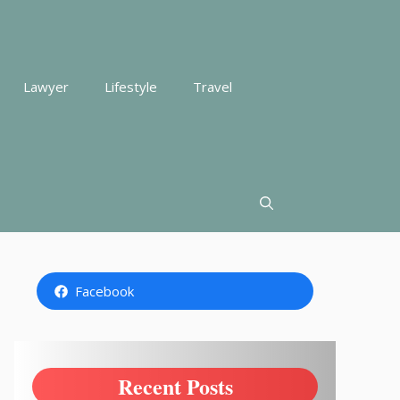
Lawyer
Lifestyle
Travel
Facebook
Recent Posts