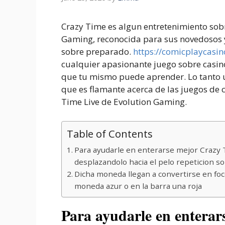
Crazy Time es algun entretenimiento sobr
Gaming, reconocida para sus novedosos 
sobre preparado.
https://comicplaycasin
cualquier apasionante juego sobre casino
que tu mismo puede aprender. Lo tanto 
que es flamante acerca de las juegos de c
Time Live de Evolution Gaming.
Table of Contents
Para ayudarle en enterarse mejor Crazy
desplazandolo hacia el pelo repeticion so
Dicha moneda llegan a convertirse en foc
moneda azur o en la barra una roja
Para ayudarle en enterar