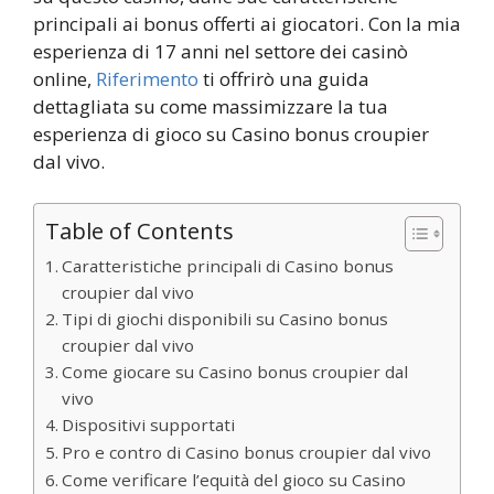
principali ai bonus offerti ai giocatori. Con la mia
esperienza di 17 anni nel settore dei casinò
online,
Riferimento
ti offrirò una guida
dettagliata su come massimizzare la tua
esperienza di gioco su Casino bonus croupier
dal vivo.
Table of Contents
Caratteristiche principali di Casino bonus
croupier dal vivo
Tipi di giochi disponibili su Casino bonus
croupier dal vivo
Come giocare su Casino bonus croupier dal
vivo
Dispositivi supportati
Pro e contro di Casino bonus croupier dal vivo
Come verificare l’equità del gioco su Casino