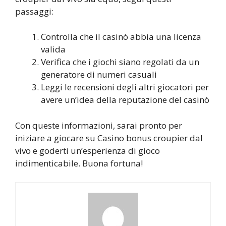
passaggi:
Controlla che il casinò abbia una licenza
valida
Verifica che i giochi siano regolati da un
generatore di numeri casuali
Leggi le recensioni degli altri giocatori per
avere un’idea della reputazione del casinò
Con queste informazioni, sarai pronto per
iniziare a giocare su Casino bonus croupier dal
vivo e goderti un’esperienza di gioco
indimenticabile. Buona fortuna!