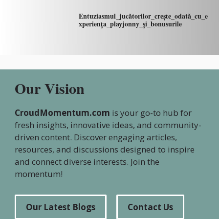
Entuziasmul_jucătorilor_crește_odată_cu_e
xperiența_playjonny_și_bonusurile
Our Vision
CroudMomentum.com
is your go-to hub for
fresh insights, innovative ideas, and community-
driven content. Discover engaging articles,
resources, and discussions designed to inspire
and connect diverse interests. Join the
momentum!
Our Latest Blogs
Contact Us