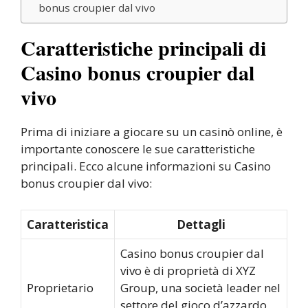
bonus croupier dal vivo
Caratteristiche principali di
Casino bonus croupier dal
vivo
Prima di iniziare a giocare su un casinò online, è
importante conoscere le sue caratteristiche
principali. Ecco alcune informazioni su Casino
bonus croupier dal vivo:
Caratteristica
Dettagli
Casino bonus croupier dal
vivo è di proprietà di XYZ
Proprietario
Group, una società leader nel
settore del gioco d’azzardo