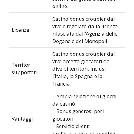
online.
Casino bonus croupier dal
vivo è regolato dalla licenza
Licenza
rilasciata dall’Agenzia delle
Dogane e dei Monopoli.
Casino bonus croupier dal
vivo accetta giocatori da
Territori
diversi territori, inclusi
supportati
l’Italia, la Spagna e la
Francia.
– Ampia selezione di giochi
da casinò
– Bonus generosi per i
Vantaggi
giocatori
– Servizio clienti
professionale e disponibile