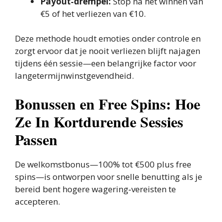
Payout‑drempel:
Stop na het winnen van
€5 of het verliezen van €10.
Deze methode houdt emoties onder controle en
zorgt ervoor dat je nooit verliezen blijft najagen
tijdens één sessie—een belangrijke factor voor
langetermijnwinstgevendheid.
Bonussen en Free Spins: Hoe
Ze In Kortdurende Sessies
Passen
De welkomstbonus—100% tot €500 plus free
spins—is ontworpen voor snelle benutting als je
bereid bent hogere wagering‑vereisten te
accepteren.