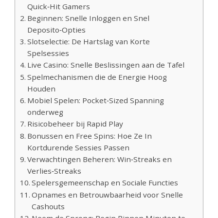
Quick‑Hit Gamers
Beginnen: Snelle Inloggen en Snel
Deposito‑Opties
Slotselectie: De Hartslag van Korte
Spelsessies
Live Casino: Snelle Beslissingen aan de Tafel
Spelmechanismen die de Energie Hoog
Houden
Mobiel Spelen: Pocket‑Sized Spanning
onderweg
Risicobeheer bij Rapid Play
Bonussen en Free Spins: Hoe Ze In
Kortdurende Sessies Passen
Verwachtingen Beheren: Win‑Streaks en
Verlies‑Streaks
Spelersgemeenschap en Sociale Functies
Opnames en Betrouwbaarheid voor Snelle
Cashouts
Neem de Sprong: Begin Binnen Minuten te