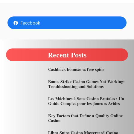
Facebook
Recent Posts
Cashback bonuses vs free spins
Bonus Strike Casino Games Not Working:
Troubleshooting and Solutions
Les Máchines à Sous Casino Brutales : Un
Guide Complet pour les Joueurs Avides
Key Factors that Define a Quality Online
Casino
Libra Spins Casino Mastercard Casino