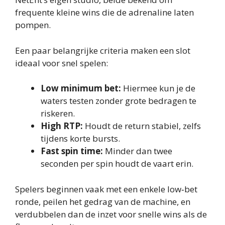
frequente kleine wins die de adrenaline laten
pompen.
Een paar belangrijke criteria maken een slot
ideaal voor snel spelen:
Low minimum bet:
Hiermee kun je de
waters testen zonder grote bedragen te
riskeren.
High RTP:
Houdt de return stabiel, zelfs
tijdens korte bursts.
Fast spin time:
Minder dan twee
seconden per spin houdt de vaart erin.
Spelers beginnen vaak met een enkele low‑bet
ronde, peilen het gedrag van de machine, en
verdubbelen dan de inzet voor snelle wins als de