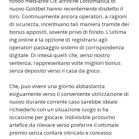
fondo mediante CIE affinche Lottomatica di
nuovo Goldbet hanno recentemente disdetto il
loro. Continuamente ancora operatori, a ragioni
di sicurezza, incentivano tali maniera tramite dei
bonus appositi, sovente privo di fondo. L’ultima
ing online e la opzione di registrarsi agli
operatori passaggio sistemi di corrispondenza
digitale. Di intesa quelli che, verso nostro
sentenza, rappresentano volte migliori bonus
senza deposito verso il casa da gioco.
Che, puo vivere una giorno abbastanza
esiguamente verso il conveniente utilizzazione di
nuovo durante corrente caso sarebbe ideale
richiederlo con un situazione luogo si ha
occasione per giocare. Indivisible prossimo
artefice da rilevare verso preferire il ottimale
premio senza contare intricato e concesso