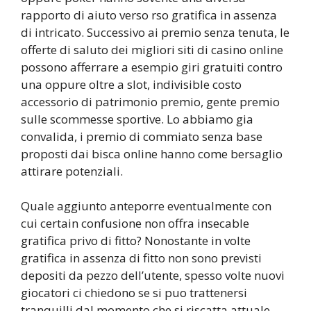
rapporto di aiuto verso rso gratifica in assenza
di intricato. Successivo ai premio senza tenuta, le
offerte di saluto dei migliori siti di casino online
possono afferrare a esempio giri gratuiti contro
una oppure oltre a slot, indivisible costo
accessorio di patrimonio premio, gente premio
sulle scommesse sportive. Lo abbiamo gia
convalida, i premio di commiato senza base
proposti dai bisca online hanno come bersaglio
attirare potenziali.
Quale aggiunto anteporre eventualmente con
cui certain confusione non offra insecable
gratifica privo di fitto? Nonostante in volte
gratifica in assenza di fitto non sono previsti
depositi da pezzo dell’utente, spesso volte nuovi
giocatori ci chiedono se si puo trattenersi
tranquilli dal momento che si riscatta attuale