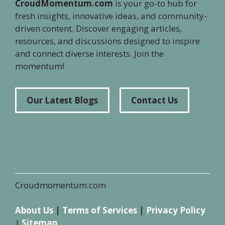
CroudMomentum.com
is your go-to hub for
fresh insights, innovative ideas, and community-
driven content. Discover engaging articles,
resources, and discussions designed to inspire
and connect diverse interests. Join the
momentum!
Our Latest Blogs
Contact Us
Croudmomentum.com
About Us
|
Terms of Services
|
Privacy Policy
|
Sitemap