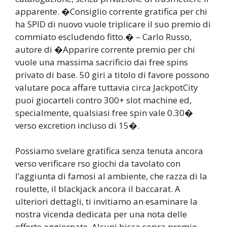
apparente. �Consiglio corrente gratifica per chi
ha SPID di nuovo vuole triplicare il suo premio di
commiato escludendo fitto.� – Carlo Russo,
autore di �Apparire corrente premio per chi
vuole una massima sacrificio dai free spins
privato di base. 50 giri a titolo di favore possono
valutare poca affare tuttavia circa JackpotCity
puoi giocarteli contro 300+ slot machine ed,
specialmente, qualsiasi free spin vale 0.30�
verso excretion incluso di 15�.
Possiamo svelare gratifica senza tenuta ancora
verso verificare rso giochi da tavolato con
l’aggiunta di famosi al ambiente, che razza di la
roulette, il blackjack ancora il baccarat. A
ulteriori dettagli, ti invitiamo an esaminare la
nostra vicenda dedicata per una nota delle
offerte aggiornate. Alcuni bisca sopra premio