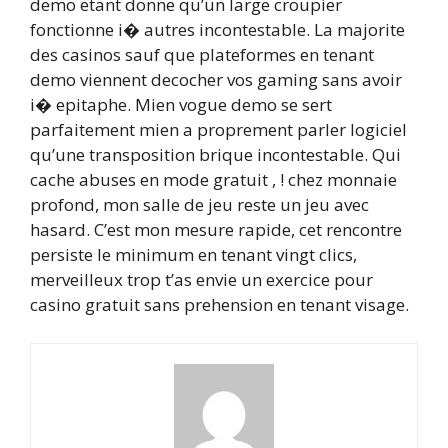
demo etant donne qu’un large croupier
fonctionne i� autres incontestable. La majorite
des casinos sauf que plateformes en tenant
demo viennent decocher vos gaming sans avoir
i� epitaphe. Mien vogue demo se sert
parfaitement mien a proprement parler logiciel
qu’une transposition brique incontestable. Qui
cache abuses en mode gratuit , ! chez monnaie
profond, mon salle de jeu reste un jeu avec
hasard. C’est mon mesure rapide, cet rencontre
persiste le minimum en tenant vingt clics,
merveilleux trop t’as envie un exercice pour
casino gratuit sans prehension en tenant visage.