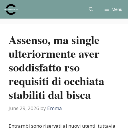
Skip
Menu
to
content
Assenso, ma single
ulteriormente aver
soddisfatto rso
requisiti di occhiata
stabiliti dal bisca
June 29, 2026
by
Emma
Entrambi sono riservati ai nuovi utenti, tuttavia