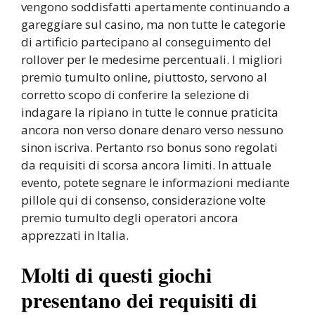
vengono soddisfatti apertamente continuando a
gareggiare sul casino, ma non tutte le categorie
di artificio partecipano al conseguimento del
rollover per le medesime percentuali. I migliori
premio tumulto online, piuttosto, servono al
corretto scopo di conferire la selezione di
indagare la ripiano in tutte le connue praticita
ancora non verso donare denaro verso nessuno
sinon iscriva. Pertanto rso bonus sono regolati
da requisiti di scorsa ancora limiti. In attuale
evento, potete segnare le informazioni mediante
pillole qui di consenso, considerazione volte
premio tumulto degli operatori ancora
apprezzati in Italia.
Molti di questi giochi
presentano dei requisiti di