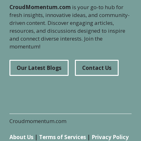
CroudMomentum.com
is your go-to hub for
fresh insights, innovative ideas, and community-
driven content. Discover engaging articles,
resources, and discussions designed to inspire
and connect diverse interests. Join the
momentum!
Our Latest Blogs
Contact Us
Croudmomentum.com
About Us
|
Terms of Services
|
Privacy Policy