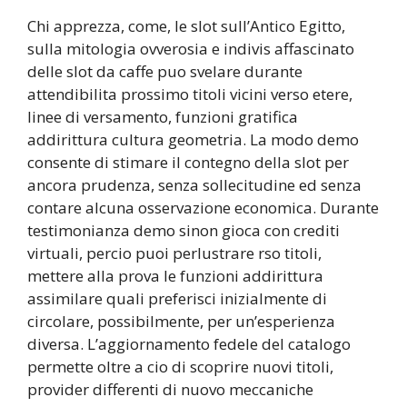
Chi apprezza, come, le slot sull’Antico Egitto,
sulla mitologia ovverosia e indivis affascinato
delle slot da caffe puo svelare durante
attendibilita prossimo titoli vicini verso etere,
linee di versamento, funzioni gratifica
addirittura cultura geometria. La modo demo
consente di stimare il contegno della slot per
ancora prudenza, senza sollecitudine ed senza
contare alcuna osservazione economica. Durante
testimonianza demo sinon gioca con crediti
virtuali, percio puoi perlustrare rso titoli,
mettere alla prova le funzioni addirittura
assimilare quali preferisci inizialmente di
circolare, possibilmente, per un’esperienza
diversa. L’aggiornamento fedele del catalogo
permette oltre a cio di scoprire nuovi titoli,
provider differenti di nuovo meccaniche