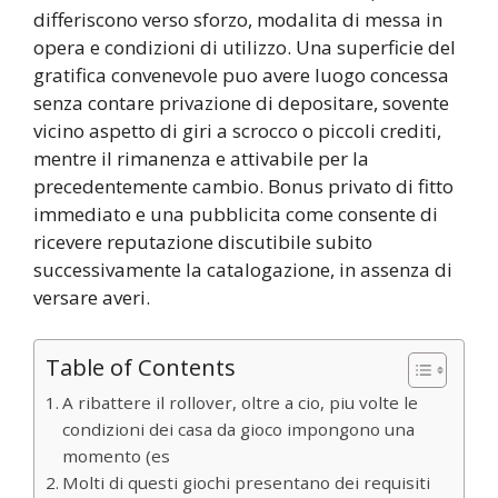
differiscono verso sforzo, modalita di messa in
opera e condizioni di utilizzo. Una superficie del
gratifica convenevole puo avere luogo concessa
senza contare privazione di depositare, sovente
vicino aspetto di giri a scrocco o piccoli crediti,
mentre il rimanenza e attivabile per la
precedentemente cambio. Bonus privato di fitto
immediato e una pubblicita come consente di
ricevere reputazione discutibile subito
successivamente la catalogazione, in assenza di
versare averi.
Table of Contents
A ribattere il rollover, oltre a cio, piu volte le
condizioni dei casa da gioco impongono una
momento (es
Molti di questi giochi presentano dei requisiti