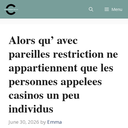
Skip
Menu
to
content
Alors qu’ avec
pareilles restriction ne
appartiennent que les
personnes appelees
casinos un peu
individus
June 30, 2026
by
Emma