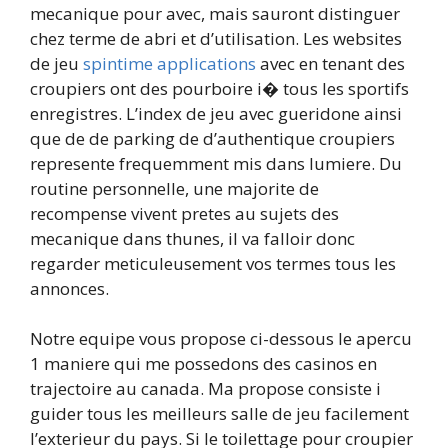
mecanique pour avec, mais sauront distinguer
chez terme de abri et d’utilisation. Les websites
de jeu
spintime applications
avec en tenant des
croupiers ont des pourboire i� tous les sportifs
enregistres. L’index de jeu avec gueridone ainsi
que de de parking de d’authentique croupiers
represente frequemment mis dans lumiere. Du
routine personnelle, une majorite de
recompense vivent pretes au sujets des
mecanique dans thunes, il va falloir donc
regarder meticuleusement vos termes tous les
annonces.
Notre equipe vous propose ci-dessous le apercu
1 maniere qui me possedons des casinos en
trajectoire au canada. Ma propose consiste i
guider tous les meilleurs salle de jeu facilement
l’exterieur du pays. Si le toilettage pour croupier