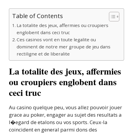
Table of Contents
La totalite des jeux, affermies ou croupiers
englobent dans ceci truc
Ces casinos vont en toute legalite ou
dominent de notre mer groupe de jeu dans
rectiligne et de liberalite
La totalite des jeux, affermies
ou croupiers englobent dans
ceci truc
Au casino quelque peu, vous allez pouvoir jouer
grace au poker, engager au sujet des resultats a
l�egard de etalons ou vos sports. Ceux-la
coincident en general parmi dons des