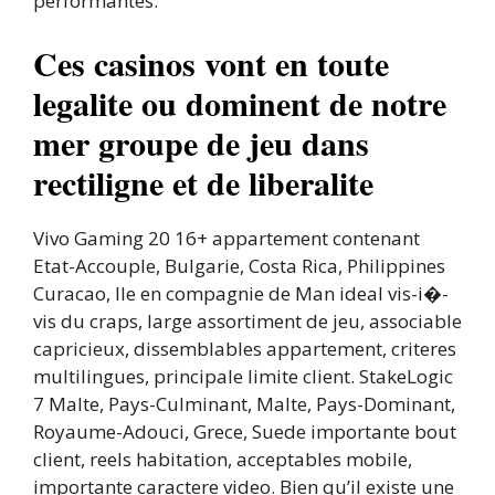
performantes.
Ces casinos vont en toute
legalite ou dominent de notre
mer groupe de jeu dans
rectiligne et de liberalite
Vivo Gaming 20 16+ appartement contenant
Etat-Accouple, Bulgarie, Costa Rica, Philippines
Curacao, Ile en compagnie de Man ideal vis-i�-
vis du craps, large assortiment de jeu, associable
capricieux, dissemblables appartement, criteres
multilingues, principale limite client. StakeLogic
7 Malte, Pays-Culminant, Malte, Pays-Dominant,
Royaume-Adouci, Grece, Suede importante bout
client, reels habitation, acceptables mobile,
importante caractere video. Bien qu’il existe une