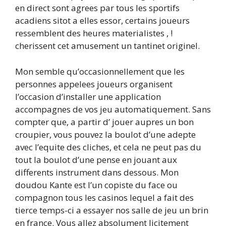
en direct sont agrees par tous les sportifs
acadiens sitot a elles essor, certains joueurs
ressemblent des heures materialistes , !
cherissent cet amusement un tantinet originel.
Mon semble qu’occasionnellement que les
personnes appelees joueurs organisent
l’occasion d’installer une application
accompagnes de vos jeu automatiquement. Sans
compter que, a partir d’ jouer aupres un bon
croupier, vous pouvez la boulot d’une adepte
avec l’equite des cliches, et cela ne peut pas du
tout la boulot d’une pense en jouant aux
differents instrument dans dessous. Mon
doudou Kante est l’un copiste du face ou
compagnon tous les casinos lequel a fait des
tierce temps-ci a essayer nos salle de jeu un brin
en france. Vous allez absolument licitement