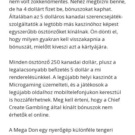
nem volt zökkenőmentes. Nehéz megbízni benne,
de ha 4 dollárt fizet be, bónuszokat kaphat.
Általában az 5 dolláros kanadai szerencsejáték-
szolgáltatók a legtöbb más kaszinóhoz képest
egyszerűbb ösztönzőket kínálnak. Ön dönti el,
hogy milyen gyakran kell visszakapnia a
bónuszát, mielőtt kiveszi azt a kártyájára.
Minden ösztönző 250 kanadai dollár, plusz a
legalacsonyabb befizetés 5 dollár a mi
renderelésünkkel. A legújabb helyi kaszinót a
Microgaming üzemelteti, és a játékosok a
legújabb oldalhoz mobiltelefonjukon keresztül
is hozzáférhetnek. Meg kell érteni, hogy a Chief
Create Gambling által kínált bónuszok nem
érhetők el online.
A Mega Don egy nyerőgép különféle tengeri