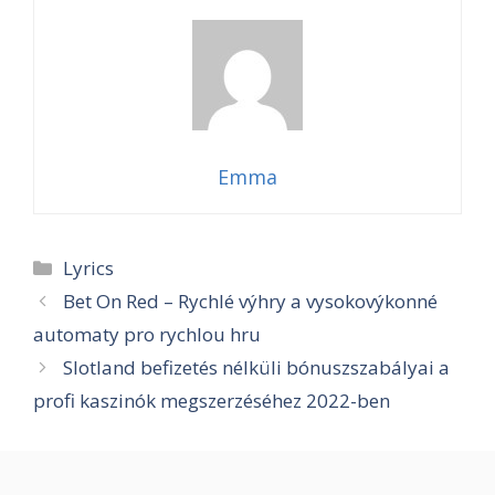
Emma
Categories
Lyrics
Bet On Red – Rychlé výhry a vysokovýkonné
automaty pro rychlou hru
Slotland befizetés nélküli bónuszszabályai a
profi kaszinók megszerzéséhez 2022-ben