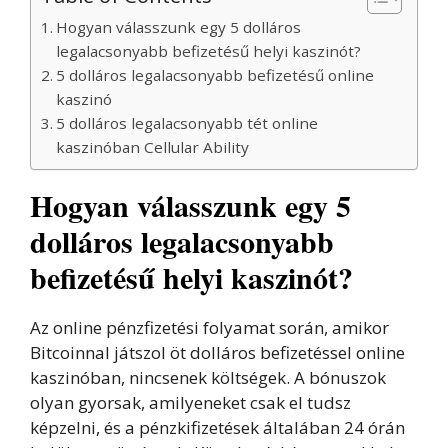
Hogyan válasszunk egy 5 dolláros
legalacsonyabb befizetésű helyi kaszinót?
5 dolláros legalacsonyabb befizetésű online
kaszinó
5 dolláros legalacsonyabb tét online
kaszinóban Cellular Ability
Hogyan válasszunk egy 5
dolláros legalacsonyabb
befizetésű helyi kaszinót?
Az online pénzfizetési folyamat során, amikor
Bitcoinnal játszol öt dolláros befizetéssel online
kaszinóban, nincsenek költségek. A bónuszok
olyan gyorsak, amilyeneket csak el tudsz
képzelni, és a pénzkifizetések általában 24 órán