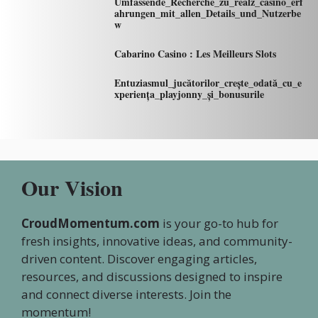
Umfassende_Recherche_zu_realz_casino_erf
ahrungen_mit_allen_Details_und_Nutzerbe
w
Cabarino Casino : Les Meilleurs Slots
Entuziasmul_jucătorilor_crește_odată_cu_e
xperiența_playjonny_și_bonusurile
Our Vision
CroudMomentum.com
is your go-to hub for
fresh insights, innovative ideas, and community-
driven content. Discover engaging articles,
resources, and discussions designed to inspire
and connect diverse interests. Join the
momentum!