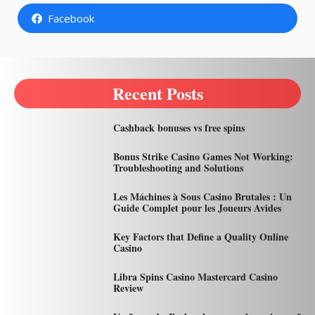
Facebook
Recent Posts
Cashback bonuses vs free spins
Bonus Strike Casino Games Not Working:
Troubleshooting and Solutions
Les Máchines à Sous Casino Brutales : Un
Guide Complet pour les Joueurs Avides
Key Factors that Define a Quality Online
Casino
Libra Spins Casino Mastercard Casino
Review