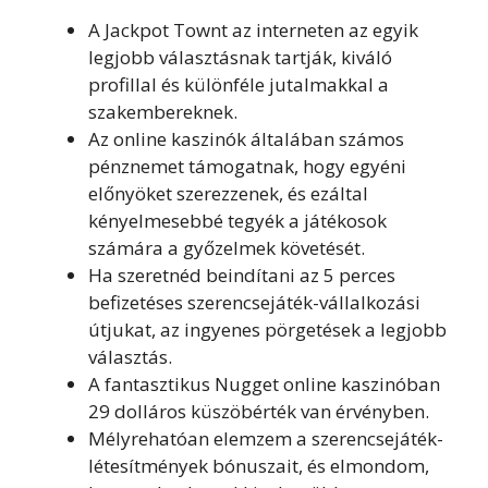
A Jackpot Townt az interneten az egyik
legjobb választásnak tartják, kiváló
profillal és különféle jutalmakkal a
szakembereknek.
Az online kaszinók általában számos
pénznemet támogatnak, hogy egyéni
előnyöket szerezzenek, és ezáltal
kényelmesebbé tegyék a játékosok
számára a győzelmek követését.
Ha szeretnéd beindítani az 5 perces
befizetéses szerencsejáték-vállalkozási
útjukat, az ingyenes pörgetések a legjobb
választás.
A fantasztikus Nugget online kaszinóban
29 dolláros küszöbérték van érvényben.
Mélyrehatóan elemzem a szerencsejáték-
létesítmények bónuszait, és elmondom,