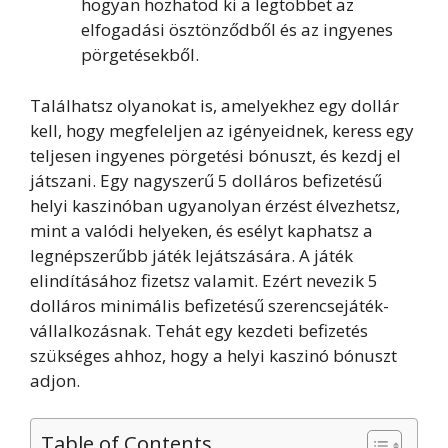
hogyan hozhatod ki a legtöbbet az
elfogadási ösztönződből és az ingyenes
pörgetésekből.
Találhatsz olyanokat is, amelyekhez egy dollár
kell, hogy megfeleljen az igényeidnek, keress egy
teljesen ingyenes pörgetési bónuszt, és kezdj el
játszani. Egy nagyszerű 5 dolláros befizetésű
helyi kaszinóban ugyanolyan érzést élvezhetsz,
mint a valódi helyeken, és esélyt kaphatsz a
legnépszerűbb játék lejátszására. A játék
elindításához fizetsz valamit. Ezért nevezik 5
dolláros minimális befizetésű szerencsejáték-
vállalkozásnak. Tehát egy kezdeti befizetés
szükséges ahhoz, hogy a helyi kaszinó bónuszt
adjon.
Table of Contents