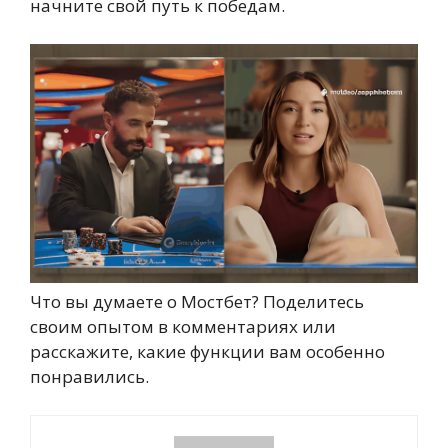
начните свой путь к победам.
Что вы думаете о Мостбет? Поделитесь
своим опытом в комментариях или
расскажите, какие функции вам особенно
понравились.