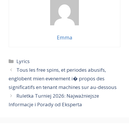
Emma
Categories
Lyrics
Tous les free spins, et periodes abusifs,
englobent mien evenement i� propos des
significatifs en tenant machines sur au-dessous
Ruletka Turniej 2026: Najważniejsze
Informacje i Porady od Eksperta