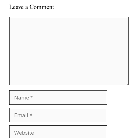
Leave a Comment
Comment
Name
Email
Website