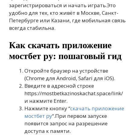
зарегистрироваться и начать играть.Это
удобно для тех, кто живёт в Москве, Санкт-
Петербурге или Казани, где мобильная связь
всегда стабильна.
Как скачать приложение
мостбет ру: пошаговый гид
Откройте браузер на устройстве
(Chrome для Android, Safari для iOS).
Введите в адресной строке
https://mostbetkazinoskachat.space/link/
и нажмите Enter.
Нажмите кнопку “
скачать приложение
мостбет ру
“.При первом запуске
появится запрос на разрешение
доступа к памяти.