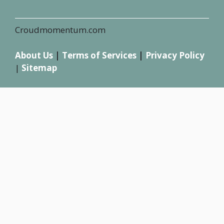
Croudmomentum.com
About Us
|
Terms of Services
|
Privacy Policy
|
Sitemap