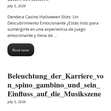
July 3, 2026
Dendera Casino Halloween Slots: Un
Descubrimiento Emocionante ¿Estás listo para
sumergirte en una experiencia de juego
emocionante y llena de ...
Read more
Beleuchtung_der_Karriere_vo
n_spino_gambino_und_sein_
Einfluss_auf_die_Musikszene
July 3, 2026