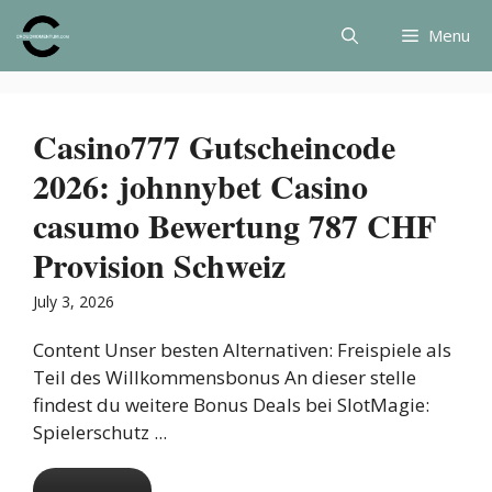
Skip
Menu
to
content
Casino777 Gutscheincode
2026: johnnybet Casino
casumo Bewertung 787 CHF
Provision Schweiz
July 3, 2026
Content Unser besten Alternativen: Freispiele als
Teil des Willkommensbonus An dieser stelle
findest du weitere Bonus Deals bei SlotMagie:
Spielerschutz ...